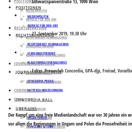
Schwarzspanierstraße 13, 1090 Wien
POSITIONEN
POSITIONEN
MEDIENPOLITIK
MEDIENPOLITIK
IMPULSE FÜR DEN ORF
IMPULSE FÜR DEN ORF
RECHTSBERATUNG
27. September 2019, 19.30 Uhr
RECHTSBERATUNG
RECHTSDIENST JOURNALISMUS
RECHTSDIENST JOURNALISMUS
SCHULUNGSTERMINE
SCHULUNGSTERMINE
KLAGSFONDS JOURNALISMUS
KLAGSFONDS JOURNALISMUS
JOURNALISMUSPREISE
Falter, Presseclub Concordia, GPA-djp, Freirad, Vorar
JOURNALISMUSPREISE
CONCORDIA PREISE
CONCORDIA PREISE
GATTERER AUSZEICHNUNG
CONCORDIA BALL
GATTERER AUSZEICHNUNG
ÜBER UNS
CONCORDIA BALL
ÜBER UNS
UNSER VEREIN
Der Kampf um eine freie Medienlandschaft war vor 30 Jahren ein w
UNSER VEREIN
VORSTAND & TEAM
vor allem die Regierungen in Ungarn und Polen die Pressefreiheit i
GESCHICHTE DER CONCORDIA
VORSTAND & TEAM