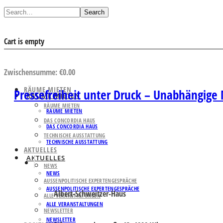
Search
Cart is empty
AUSWAHL ANSEHEN
Zwischensumme:
€
0.00
RÄUME MIETEN
Pressefreiheit unter Druck – Unabhängige
RÄUME MIETEN
RÄUME MIETEN
RÄUME MIETEN
DAS CONCORDIA HAUS
DAS CONCORDIA HAUS
TECHNISCHE AUSSTATTUNG
TECHNISCHE AUSSTATTUNG
AKTUELLES
AKTUELLES
NEWS
NEWS
AUSSENPOLITISCHE EXPERTENGESPRÄCHE
AUSSENPOLITISCHE EXPERTENGESPRÄCHE
Albert-Schweitzer-Haus
ALLE VERANSTALTUNGEN
ALLE VERANSTALTUNGEN
NEWSLETTER
NEWSLETTER