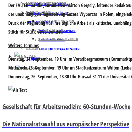
PARTNER UND UNTERSTÜTZER
GESCHICHTE DER CONCORDIA
Der FALTER hat die Journalisten
Márton Gergely
, leitender Redakte
MITGLIED WERDEN
PARTNER UND UNTERSTÜTZER
der unabhängigen Tageszeitung Gazeta Wyborcza in Polen, eingeladen
VORTEILE & BEDINGUNGEN
Druck der Regierung auf ihre tägliche Arbeit als kritische, unabhän
MITGLIED WERDEN
MITGLIED WERDEN
Stück für Stück verschwindet.
VORTEILE & BEDINGUNGEN
MITGLIEDSBEITRAG BEZAHLEN
MITGLIED WERDEN
Weitere Termine:
SPENDEN
MITGLIEDSBEITRAG BEZAHLEN
Dienstag, 24. September, 19 Uhr im Vorarlbergmuseum (Kornmarktpl
SPENDEN
Mittwoch, 25. September, 19 Uhr im Stadtteilzentrum Wilten (Liebe
Donnerstag, 26. September, 18.30 Uhr Hörsaal 31.11 der Universität 
Gesellschaft für Arbeitsmedizin: 60-Stunden-Woche
Die Nationalratswahl aus europäischer Perspektive