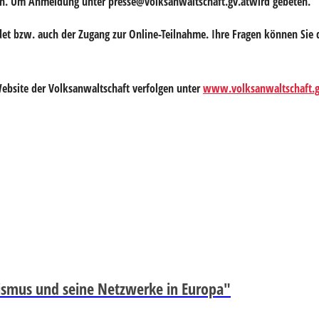
aden. Um Anmeldung unter
presse@volksanwaltschaft.gv.atwird
gebeten.
t bzw. auch der Zugang zur Online-Teilnahme. Ihre Fragen können Sie 
Website der Volksanwaltschaft verfolgen unter
www.volksanwaltschaft.g
́rismus und seine Netzwerke in Europa"