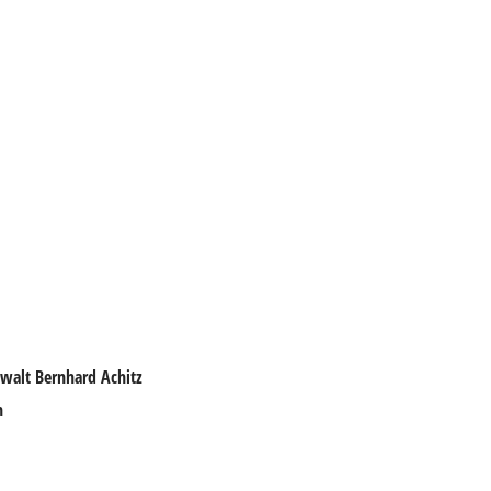
nwalt
Bernhard Achitz
n