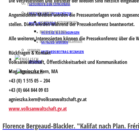
Die Vertreterinnen und Vertreter der Medien sind herzlich eingel
PARTNER UND UNTERSTÜTZER
GESCHICHTE DER CONCORDIA
MITGLIED WERDEN
PARTNER UND UNTERSTÜTZER
Angemeldeten Medien werden die Presseunterlagen vorab zugesende
VORTEILE & BEDINGUNGEN
stellen. Diese werden während der Pressekonferenz beantwortet.
MITGLIED WERDEN
MITGLIED WERDEN
VORTEILE & BEDINGUNGEN
Alle weiteren Interessierten können die Pressekonferenz über die 
MITGLIEDSBEITRAG BEZAHLEN
MITGLIED WERDEN
SPENDEN
Rückfragen & Kontakt
MITGLIEDSBEITRAG BEZAHLEN
Volksanwaltschaft, Öffentlichkeitsarbeit und Kommunikation
SPENDEN
Mag. Agnieszka Kern, MA
+43 (0) 1 515 05 – 204
+43 (0) 664 844 09 03
agnieszka.kern@volksanwaltschaft.gv.at
www.volksanwaltschaft.gv.at
Florence Bergeaud-Blackler. "Kalifat nach Plan. Fre