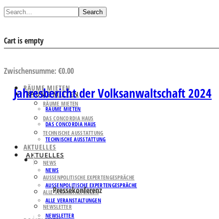
Search
Cart is empty
AUSWAHL ANSEHEN
Zwischensumme:
€
0.00
RÄUME MIETEN
Jahresbericht der Volksanwaltschaft 2024
RÄUME MIETEN
RÄUME MIETEN
RÄUME MIETEN
DAS CONCORDIA HAUS
DAS CONCORDIA HAUS
TECHNISCHE AUSSTATTUNG
TECHNISCHE AUSSTATTUNG
AKTUELLES
AKTUELLES
NEWS
NEWS
AUSSENPOLITISCHE EXPERTENGESPRÄCHE
AUSSENPOLITISCHE EXPERTENGESPRÄCHE
Pressekonferenz
ALLE VERANSTALTUNGEN
ALLE VERANSTALTUNGEN
NEWSLETTER
NEWSLETTER