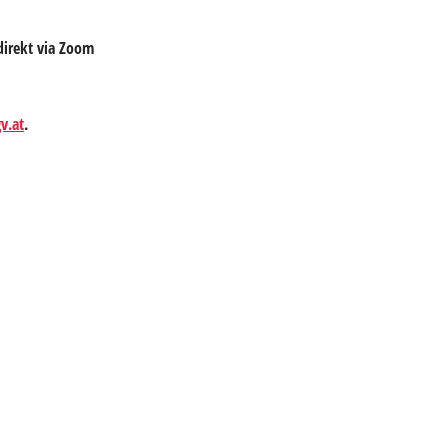
direkt via Zoom
v.at
.