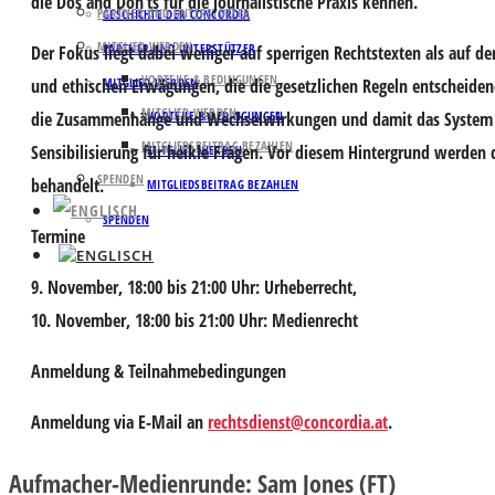
die Dos and Don’ts für die journalistische Praxis kennen.
PARTNER UND UNTERSTÜTZER
GESCHICHTE DER CONCORDIA
MITGLIED WERDEN
PARTNER UND UNTERSTÜTZER
Der Fokus liegt dabei weniger auf sperrigen Rechtstexten als auf 
VORTEILE & BEDINGUNGEN
und ethischen Erwägungen, die die gesetzlichen Regeln entscheiden
MITGLIED WERDEN
MITGLIED WERDEN
die Zusammenhänge und Wechselwirkungen und damit das System hin
VORTEILE & BEDINGUNGEN
MITGLIEDSBEITRAG BEZAHLEN
Sensibilisierung für heikle Fragen. Vor diesem Hintergrund werden 
MITGLIED WERDEN
SPENDEN
behandelt.
MITGLIEDSBEITRAG BEZAHLEN
SPENDEN
Termine
9. November, 18:00 bis 21:00 Uhr: Urheberrecht,
10. November, 18:00 bis 21:00 Uhr: Medienrecht
Anmeldung & Teilnahmebedingungen
Anmeldung via E-Mail an
rechtsdienst@concordia.at
.
Aufmacher-Medienrunde: Sam Jones (FT)