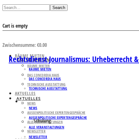
Search
Cart is empty
AUSWAHL ANSEHEN
Zwischensumme:
€
0.00
RÄUME MIETEN
Rechtsdienst Journalismus: Urheberrecht 
RÄUME MIETEN
RÄUME MIETEN
RÄUME MIETEN
DAS CONCORDIA HAUS
DAS CONCORDIA HAUS
TECHNISCHE AUSSTATTUNG
TECHNISCHE AUSSTATTUNG
AKTUELLES
AKTUELLES
NEWS
NEWS
AUSSENPOLITISCHE EXPERTENGESPRÄCHE
AUSSENPOLITISCHE EXPERTENGESPRÄCHE
Schulung
ALLE VERANSTALTUNGEN
ALLE VERANSTALTUNGEN
NEWSLETTER
NEWSLETTER