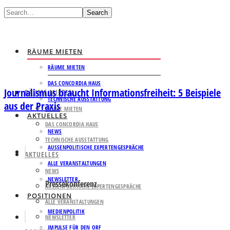
Search
RÄUME MIETEN
RÄUME MIETEN
DAS CONCORDIA HAUS
Journalismus braucht Informationsfreiheit: 5 Beispiele
RÄUME MIETEN
TECHNISCHE AUSSTATTUNG
aus der Praxis
RÄUME MIETEN
AKTUELLES
DAS CONCORDIA HAUS
NEWS
TECHNISCHE AUSSTATTUNG
AUSSENPOLITISCHE EXPERTENGESPRÄCHE
AKTUELLES
ALLE VERANSTALTUNGEN
NEWS
NEWSLETTER
Pressekonferenz
AUSSENPOLITISCHE EXPERTENGESPRÄCHE
POSITIONEN
ALLE VERANSTALTUNGEN
MEDIENPOLITIK
NEWSLETTER
IMPULSE FÜR DEN ORF