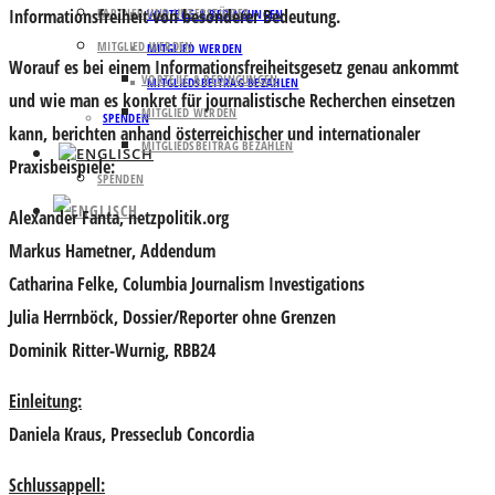
Informationsfreiheit von besonderer Bedeutung.
PARTNER UND UNTERSTÜTZER
VORTEILE & BEDINGUNGEN
MITGLIED WERDEN
MITGLIED WERDEN
Worauf es bei einem Informationsfreiheitsgesetz genau ankommt
VORTEILE & BEDINGUNGEN
MITGLIEDSBEITRAG BEZAHLEN
und wie man es konkret für journalistische Recherchen einsetzen
MITGLIED WERDEN
SPENDEN
kann, berichten anhand
ö
sterreichischer und
internationaler
MITGLIEDSBEITRAG BEZAHLEN
Praxisbeispiele:
SPENDEN
Alexander Fanta
, netzpolitik.org
Markus Hametner
, Addendum
Catharin
a
Fe
lke
, Columbia Journalism Investigations
Julia Herrnböck
, Dossier/Reporter ohne Grenzen
Dominik Ritter-Wurnig
, RBB24
Einleitung:
Daniela Kraus
, Presseclub Concordia
Schlussappell: