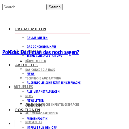
Search
RÄUME MIETEN
RÄUME MIETEN
DAS CONCORDIA HAUS
PolEdu: Darf man das noch sagen?
RÄUME MIETEN
TECHNISCHE AUSSTATTUNG
RÄUME MIETEN
AKTUELLES
DAS CONCORDIA HAUS
NEWS
TECHNISCHE AUSSTATTUNG
AUSSENPOLITISCHE EXPERTENGESPRÄCHE
AKTUELLES
ALLE VERANSTALTUNGEN
NEWS
NEWSLETTER
Diskussion
AUSSENPOLITISCHE EXPERTENGESPRÄCHE
POSITIONEN
ALLE VERANSTALTUNGEN
MEDIENPOLITIK
NEWSLETTER
IMPULSE FÜR DEN ORF