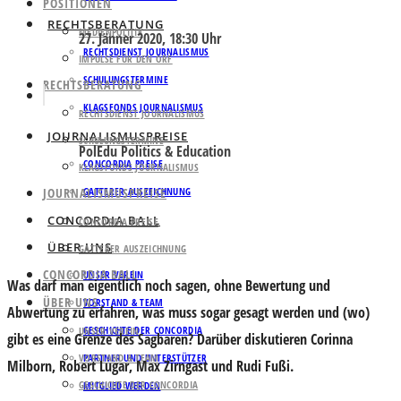
POSITIONEN
RECHTSBERATUNG
MEDIENPOLITIK
27. Jänner 2020, 18:30 Uhr
RECHTSDIENST JOURNALISMUS
IMPULSE FÜR DEN ORF
SCHULUNGSTERMINE
RECHTSBERATUNG
KLAGSFONDS JOURNALISMUS
RECHTSDIENST JOURNALISMUS
JOURNALISMUSPREISE
SCHULUNGSTERMINE
PolEdu Politics & Education
CONCORDIA PREISE
KLAGSFONDS JOURNALISMUS
JOURNALISMUSPREISE
GATTERER AUSZEICHNUNG
CONCORDIA BALL
CONCORDIA PREISE
ÜBER UNS
GATTERER AUSZEICHNUNG
CONCORDIA BALL
UNSER VEREIN
Was darf man eigentlich noch sagen, ohne Bewertung und
ÜBER UNS
VORSTAND & TEAM
Abwertung zu erfahren, was muss sogar gesagt werden und (wo)
GESCHICHTE DER CONCORDIA
UNSER VEREIN
gibt es eine Grenze des Sagbaren? Darüber diskutieren
Corinna
VORSTAND & TEAM
PARTNER UND UNTERSTÜTZER
Milborn
,
Robert Lugar
,
Max Zirngast
und
Rudi Fußi
.
GESCHICHTE DER CONCORDIA
MITGLIED WERDEN