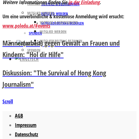
Weitere Informationen finden Sie
in der Einladung
.
PARTNER UND UNTERSTÜTZER
VORTEILE & BEDINGUNGEN
MITGLIED WERDEN
MITGLIED WERDEN
Um eine unverbindliche & kostenlose Anmeldung wird ersucht:
VORTEILE & BEDINGUNGEN
MITGLIEDSBEITRAG BEZAHLEN
www.poledu.at/#events
MITGLIED WERDEN
SPENDEN
Männer(arbeit) gegen Gewalt an Frauen und
MITGLIEDSBEITRAG BEZAHLEN
SPENDEN
Kindern: "Hol dir Hilfe"
Diskussion: "The Survival of Hong Kong
Journalism"
Scroll
AGB
Impressum
Datenschutz