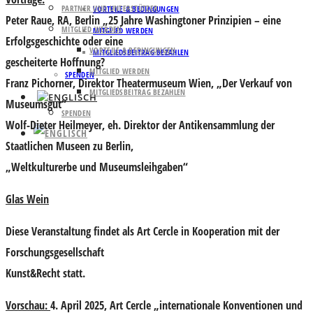
PARTNER UND UNTERSTÜTZER
VORTEILE & BEDINGUNGEN
Peter Raue
, RA, Berlin „25 Jahre Washingtoner Prinzipien – eine
MITGLIED WERDEN
MITGLIED WERDEN
Erfolgsgeschichte oder eine
VORTEILE & BEDINGUNGEN
MITGLIEDSBEITRAG BEZAHLEN
gescheiterte Hoffnung?
MITGLIED WERDEN
SPENDEN
Franz Pichorner
, Direktor Theatermuseum Wien, „Der Verkauf von
MITGLIEDSBEITRAG BEZAHLEN
Museumsgut“
SPENDEN
Wolf-Dieter Heilmeyer
, eh. Direktor der Antikensammlung der
Staatlichen Museen zu Berlin,
„Weltkulturerbe und Museumsleihgaben“
Glas Wein
Diese Veranstaltung findet als Art Cercle in Kooperation mit der
Forschungsgesellschaft
Kunst&Recht statt.
Vorschau:
4. April 2025, Art Cercle „internationale Konventionen und