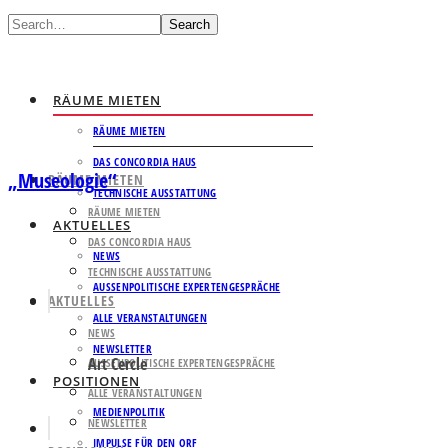
Search
RÄUME MIETEN
RÄUME MIETEN
DAS CONCORDIA HAUS
„Museologie“
RÄUME MIETEN
TECHNISCHE AUSSTATTUNG
RÄUME MIETEN
AKTUELLES
DAS CONCORDIA HAUS
NEWS
TECHNISCHE AUSSTATTUNG
AUSSENPOLITISCHE EXPERTENGESPRÄCHE
AKTUELLES
ALLE VERANSTALTUNGEN
NEWS
NEWSLETTER
Art Cercle
AUSSENPOLITISCHE EXPERTENGESPRÄCHE
POSITIONEN
ALLE VERANSTALTUNGEN
MEDIENPOLITIK
NEWSLETTER
IMPULSE FÜR DEN ORF