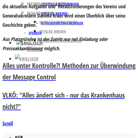
PARTNER UND UNTERSTÜTZER
VORTEILE & BEDINGUNGEN
die aktuellen Aufgaben und Herausforderungen des Vereins und
MITGLIED WERDEN
MITGLIED WERDEN
Generalsekretärin Daniela Kraus
wird einen Überblick über seine
VORTEILE & BEDINGUNGEN
MITGLIEDSBEITRAG BEZAHLEN
Geschichte geben.
MITGLIED WERDEN
SPENDEN
Aus Platzgründen ist der Zutritt nur mit Einladung oder
MITGLIEDSBEITRAG BEZAHLEN
Presseakkreditierung möglich.
SPENDEN
Alles unter Kontrolle?! Methoden zur Überwindung
der Message Control
VLKÖ: "Alles ändert sich - nur das Krankenhaus
nicht?"
Scroll
AGB