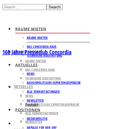
Search
RÄUME MIETEN
RÄUME MIETEN
DAS CONCORDIA HAUS
160 Jahre Presseclub Concordia
RÄUME MIETEN
TECHNISCHE AUSSTATTUNG
RÄUME MIETEN
AKTUELLES
DAS CONCORDIA HAUS
NEWS
TECHNISCHE AUSSTATTUNG
AUSSENPOLITISCHE EXPERTENGESPRÄCHE
AKTUELLES
ALLE VERANSTALTUNGEN
NEWS
NEWSLETTER
Festakt
AUSSENPOLITISCHE EXPERTENGESPRÄCHE
POSITIONEN
ALLE VERANSTALTUNGEN
MEDIENPOLITIK
NEWSLETTER
IMPULSE FÜR DEN ORF