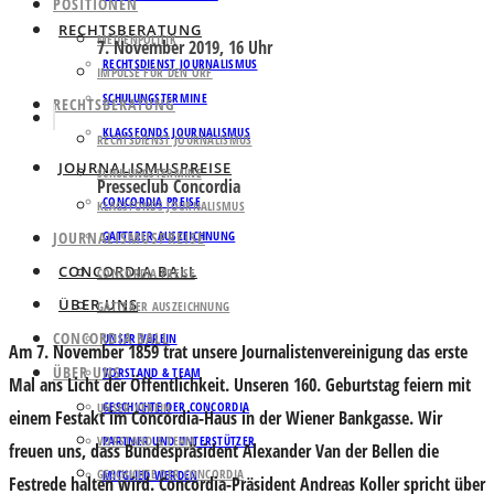
POSITIONEN
RECHTSBERATUNG
MEDIENPOLITIK
7. November 2019, 16 Uhr
RECHTSDIENST JOURNALISMUS
IMPULSE FÜR DEN ORF
SCHULUNGSTERMINE
RECHTSBERATUNG
KLAGSFONDS JOURNALISMUS
RECHTSDIENST JOURNALISMUS
JOURNALISMUSPREISE
SCHULUNGSTERMINE
Presseclub Concordia
CONCORDIA PREISE
KLAGSFONDS JOURNALISMUS
JOURNALISMUSPREISE
GATTERER AUSZEICHNUNG
CONCORDIA BALL
CONCORDIA PREISE
ÜBER UNS
GATTERER AUSZEICHNUNG
CONCORDIA BALL
UNSER VEREIN
Am 7. November 1859 trat unsere Journalistenvereinigung das erste
ÜBER UNS
VORSTAND & TEAM
Mal ans Licht der Öffentlichkeit. Unseren 160. Geburtstag feiern mit
GESCHICHTE DER CONCORDIA
UNSER VEREIN
einem Festakt im Concordia-Haus in der Wiener Bankgasse. Wir
VORSTAND & TEAM
PARTNER UND UNTERSTÜTZER
freuen uns, dass
Bundespräsident
Alexander Van der Bellen
die
GESCHICHTE DER CONCORDIA
MITGLIED WERDEN
Festrede halten wird. Concordia-Präsident
Andreas Koller
spricht über