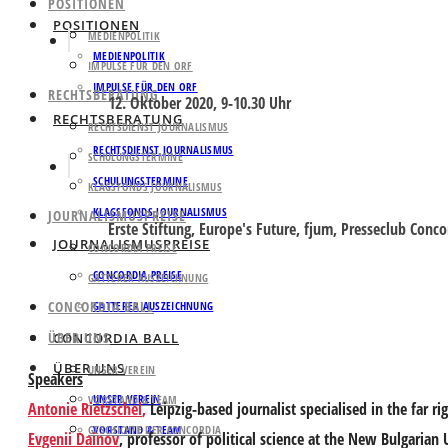
POSITIONEN
POSITIONEN
MEDIENPOLITIK
MEDIENPOLITIK
IMPULSE FÜR DEN ORF
IMPULSE FÜR DEN ORF
RECHTSBERATUNG
12. Oktober 2020, 9-10.30 Uhr
RECHTSBERATUNG
RECHTSDIENST JOURNALISMUS
RECHTSDIENST JOURNALISMUS
SCHULUNGSTERMINE
SCHULUNGSTERMINE
KLAGSFONDS JOURNALISMUS
KLAGSFONDS JOURNALISMUS
JOURNALISMUSPREISE
Erste Stiftung, Europe's Future, fjum, Presseclub Conco
JOURNALISMUSPREISE
CONCORDIA PREISE
CONCORDIA PREISE
GATTERER AUSZEICHNUNG
CONCORDIA BALL
GATTERER AUSZEICHNUNG
ÜBER UNS
CONCORDIA BALL
ÜBER UNS
UNSER VEREIN
Speakers
UNSER VEREIN
VORSTAND & TEAM
Antonie Rietzschel
,
Leipzig-based journalist specialised in the far ri
GESCHICHTE DER CONCORDIA
VORSTAND & TEAM
Evgenii Dainov
, professor of political science at the New Bulgarian