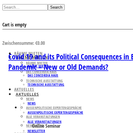
Search
Cart is empty
AUSWAHL ANSEHEN
Zwischensumme:
€
0.00
RÄUME MIETEN
Covid 19 and its Political Consequences in
RÄUME MIETEN
RÄUME MIETEN
Pandemic – New or Old Demands?
RÄUME MIETEN
DAS CONCORDIA HAUS
DAS CONCORDIA HAUS
TECHNISCHE AUSSTATTUNG
TECHNISCHE AUSSTATTUNG
AKTUELLES
AKTUELLES
NEWS
NEWS
AUSSENPOLITISCHE EXPERTENGESPRÄCHE
AUSSENPOLITISCHE EXPERTENGESPRÄCHE
ALLE VERANSTALTUNGEN
ALLE VERANSTALTUNGEN
Online Seminar
NEWSLETTER
NEWSLETTER