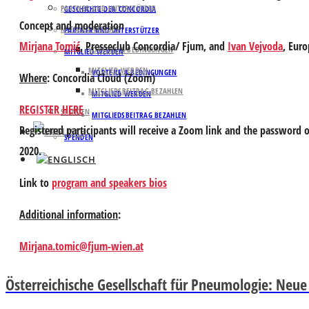
PARTNER UND UNTERSTÜTZER
GESCHICHTE DER CONCORDIA
Concept and moderation
MITGLIED WERDEN
PARTNER UND UNTERSTÜTZER
Mirjana Tomić
,
Presseclub Concordia/ Fjum, and
Ivan Vejvoda
,
Europ
VORTEILE & BEDINGUNGEN
MITGLIED WERDEN
MITGLIED WERDEN
VORTEILE & BEDINGUNGEN
Where
:
Concordia Cloud
(Zoom)
MITGLIEDSBEITRAG BEZAHLEN
MITGLIED WERDEN
REGISTER HERE
SPENDEN
MITGLIEDSBEITRAG BEZAHLEN
Registered participants will receive a Zoom link and the password o
SPENDEN
2020.
Link to
program and speakers bios
Additional information
:
Mirjana.tomic@fjum-wien.at
Österreichische Gesellschaft für Pneumologie: Neue