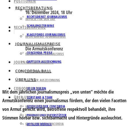
POSITIONEN
RECHTSBERATUNG
MEDIENPOLITIK
16. Dezember 2024, 18 Uhr
RECHTSDIENST JOURNALISMUS
IMPULSE FÜR DEN ORF
SCHULUNGSTERMINE
RECHTSBERATUNG
KLAGSFONDS JOURNALISMUS
RECHTSDIENST JOURNALISMUS
JOURNALISMUSPREISE
SCHULUNGSTERMINE
Die Armutskonferenz
CONCORDIA PREISE
KLAGSFONDS JOURNALISMUS
JOURNALISMUSPREISE
GATTERER AUSZEICHNUNG
CONCORDIA BALL
CONCORDIA PREISE
ÜBER UNS
GATTERER AUSZEICHNUNG
CONCORDIA BALL
UNSER VEREIN
Mit dem jährlichen
Journalismuspreis „von unten“
möchte die
ÜBER UNS
VORSTAND & TEAM
Armutskonferenz einen Journalismus fördern, der den vielen Facetten
GESCHICHTE DER CONCORDIA
UNSER VEREIN
von Armut gerecht wird, Betroffene respektvoll behandelt, ihre
VORSTAND & TEAM
PARTNER UND UNTERSTÜTZER
Stimmen hörbar bzw. sichtbarmacht und Hintergründe ausleuchtet.
GESCHICHTE DER CONCORDIA
MITGLIED WERDEN