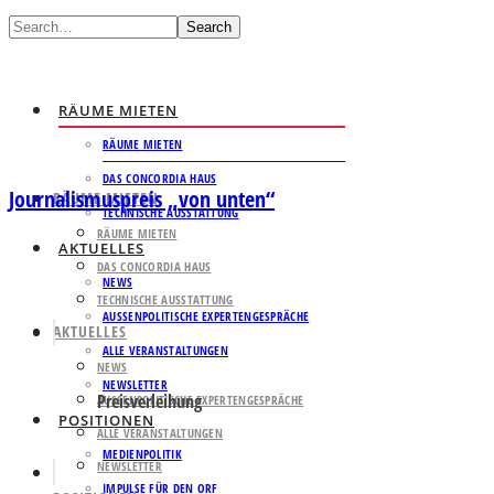
Search
RÄUME MIETEN
RÄUME MIETEN
DAS CONCORDIA HAUS
Journalismuspreis „von unten“
RÄUME MIETEN
TECHNISCHE AUSSTATTUNG
RÄUME MIETEN
AKTUELLES
DAS CONCORDIA HAUS
NEWS
TECHNISCHE AUSSTATTUNG
AUSSENPOLITISCHE EXPERTENGESPRÄCHE
AKTUELLES
ALLE VERANSTALTUNGEN
NEWS
NEWSLETTER
Preisverleihung
AUSSENPOLITISCHE EXPERTENGESPRÄCHE
POSITIONEN
ALLE VERANSTALTUNGEN
MEDIENPOLITIK
NEWSLETTER
IMPULSE FÜR DEN ORF