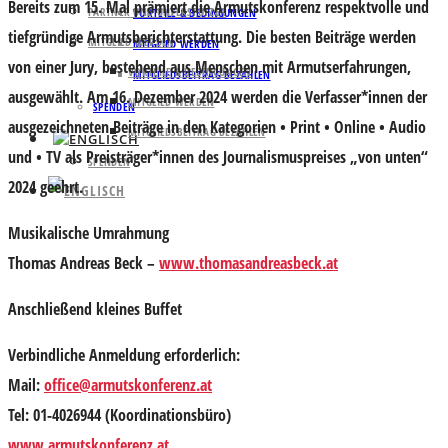
Bereits zum 15. Mal prämiert die Armutskonferenz
respektvolle und
PARTNER UND UNTERSTÜTZER
VORTEILE & BEDINGUNGEN
tiefgrün
dige Armutsberichterstattung
. Die besten Beiträge werden
MITGLIED WERDEN
MITGLIED WERDEN
von einer
Jury,
bestehend aus Menschen mit Armutserfahrungen
,
VORTEILE & BEDINGUNGEN
MITGLIEDSBEITRAG BEZAHLEN
ausgewählt. Am 16. Dezember 2024 werden die Verfasser*innen der
MITGLIED WERDEN
SPENDEN
ausgezeichneten Beiträge in den Kategorien • Print • Online • Audio
MITGLIEDSBEITRAG BEZAHLEN
und • TV als Preisträger*innen des Journalismuspreises „von unten“
SPENDEN
2024 geehrt.
Musikalische Umrahmung
Thomas Andreas Beck –
www.thomasandreasbeck.at
Anschließend kleines Buffet
Verbindliche Anmeldung erforderlich:
Mail:
office@armutskonferenz.at
Tel: 01-4026944 (Koordinationsbüro)
www.armutskonferenz.at