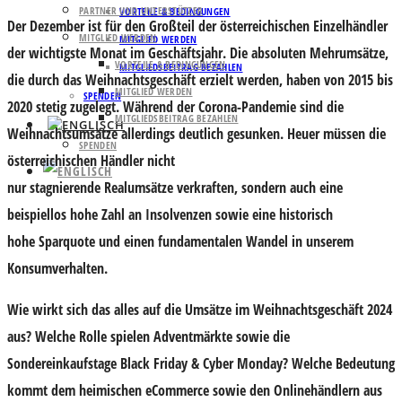
PARTNER UND UNTERSTÜTZER
VORTEILE & BEDINGUNGEN
Der Dezember ist für den Großteil der österreichischen Einzelhändler
MITGLIED WERDEN
MITGLIED WERDEN
der wichtigste Monat im Geschäftsjahr. Die absoluten Mehrumsätze,
VORTEILE & BEDINGUNGEN
MITGLIEDSBEITRAG BEZAHLEN
die durch das
Weihnachtsgeschäft
erzielt werden, haben von 2015 bis
MITGLIED WERDEN
SPENDEN
2020 stetig zugelegt. Während der Corona-Pandemie sind die
MITGLIEDSBEITRAG BEZAHLEN
Weihnachtsumsätze allerdings deutlich gesunken. Heuer müssen die
SPENDEN
österreichischen Händler nicht
nur
stagnierende
Realumsätze
verkraften, sondern auch eine
beispiellos hohe Zahl an
Insolvenzen
sowie eine historisch
hohe
Sparquote
und einen fundamentalen
Wandel in unserem
Konsumverhalten
.
Wie wirkt sich das alles auf die Umsätze im Weihnachtsgeschäft 2024
aus? Welche Rolle spielen
Adventmärkte
sowie die
Sondereinkaufstage
Black Friday & Cyber Monday
? Welche Bedeutung
kommt dem heimischen
eCommerce
sowie den
Onlinehändlern aus