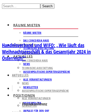
Search
RÄUME MIETEN
RÄUME MIETEN
DAS CONCORDIA HAUS
Handelsverband und WIFO: „Wie läuft das
RÄUME MIETEN
TECHNISCHE AUSSTATTUNG
Weihnachtsgeschäft & das Gesamtjahr 2024 in
RÄUME MIETEN
AKTUELLES
Österreich?“
DAS CONCORDIA HAUS
NEWS
TECHNISCHE AUSSTATTUNG
AUSSENPOLITISCHE EXPERTENGESPRÄCHE
AKTUELLES
ALLE VERANSTALTUNGEN
NEWS
NEWSLETTER
AUSSENPOLITISCHE EXPERTENGESPRÄCHE
POSITIONEN
ALLE VERANSTALTUNGEN
MEDIENPOLITIK
Pressekonferenz
NEWSLETTER
IMPULSE FÜR DEN ORF