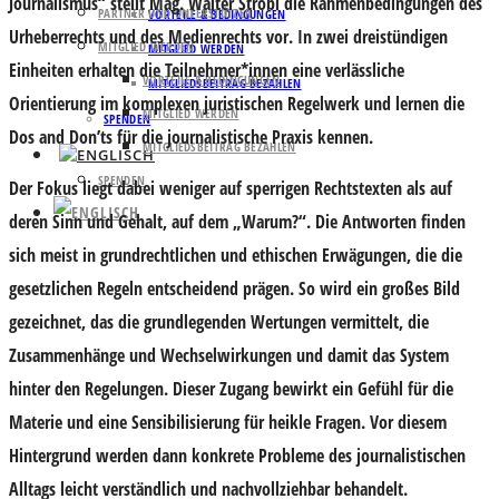
Journalismus“ stellt
Mag. Walter Strobl
die Rahmenbedingungen des
PARTNER UND UNTERSTÜTZER
VORTEILE & BEDINGUNGEN
Urheberrechts
und des
Medienrechts
vor. In zwei dreistündigen
MITGLIED WERDEN
MITGLIED WERDEN
Einheiten erhalten die Teilnehmer*innen eine verlässliche
VORTEILE & BEDINGUNGEN
MITGLIEDSBEITRAG BEZAHLEN
Orientierung im komplexen juristischen Regelwerk und lernen die
MITGLIED WERDEN
SPENDEN
Dos and Don’ts für die journalistische Praxis kennen.
MITGLIEDSBEITRAG BEZAHLEN
SPENDEN
Der Fokus liegt dabei weniger auf sperrigen Rechtstexten als auf
deren Sinn und Gehalt, auf dem „Warum?“. Die Antworten finden
sich meist in grundrechtlichen und ethischen Erwägungen, die die
gesetzlichen Regeln entscheidend prägen. So wird ein großes Bild
gezeichnet, das die grundlegenden Wertungen vermittelt, die
Zusammenhänge und Wechselwirkungen und damit das System
hinter den Regelungen. Dieser Zugang bewirkt ein Gefühl für die
Materie und eine Sensibilisierung für heikle Fragen. Vor diesem
Hintergrund werden dann konkrete Probleme des journalistischen
Alltags leicht verständlich und nachvollziehbar behandelt.