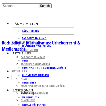
Search
RÄUME MIETEN
RÄUME MIETEN
DAS CONCORDIA HAUS
Rechtsdienst Journalismus: Urheberrecht &
RÄUME MIETEN
TECHNISCHE AUSSTATTUNG
Medienrecht
RÄUME MIETEN
AKTUELLES
DAS CONCORDIA HAUS
NEWS
TECHNISCHE AUSSTATTUNG
AUSSENPOLITISCHE EXPERTENGESPRÄCHE
AKTUELLES
ALLE VERANSTALTUNGEN
NEWS
NEWSLETTER
AUSSENPOLITISCHE EXPERTENGESPRÄCHE
POSITIONEN
Schulung
ALLE VERANSTALTUNGEN
MEDIENPOLITIK
NEWSLETTER
IMPULSE FÜR DEN ORF