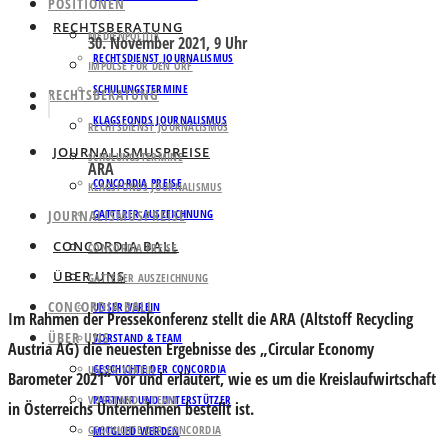
POSITIONEN
RECHTSBERATUNG
MEDIENPOLITIK
30. November 2021, 9 Uhr
RECHTSDIENST JOURNALISMUS
IMPULSE FÜR DEN ORF
SCHULUNGSTERMINE
RECHTSBERATUNG
KLAGSFONDS JOURNALISMUS
RECHTSDIENST JOURNALISMUS
JOURNALISMUSPREISE
SCHULUNGSTERMINE
ARA
CONCORDIA PREISE
KLAGSFONDS JOURNALISMUS
JOURNALISMUSPREISE
GATTERER AUSZEICHNUNG
CONCORDIA BALL
CONCORDIA PREISE
ÜBER UNS
GATTERER AUSZEICHNUNG
CONCORDIA BALL
UNSER VEREIN
Im Rahmen der Pressekonferenz stellt die
ARA
(Altstoff Recycling
ÜBER UNS
VORSTAND & TEAM
Austria AG) die neuesten Ergebnisse des „Circular Economy
GESCHICHTE DER CONCORDIA
UNSER VEREIN
Barometer 2021“ vor und erläutert, wie es um die Kreislaufwirtschaft
VORSTAND & TEAM
PARTNER UND UNTERSTÜTZER
in Österreichs Unternehmen bestellt ist.
GESCHICHTE DER CONCORDIA
MITGLIED WERDEN