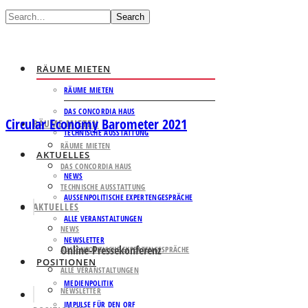
Search
RÄUME MIETEN
RÄUME MIETEN
DAS CONCORDIA HAUS
Circular Economy Barometer 2021
RÄUME MIETEN
TECHNISCHE AUSSTATTUNG
RÄUME MIETEN
AKTUELLES
DAS CONCORDIA HAUS
NEWS
TECHNISCHE AUSSTATTUNG
AUSSENPOLITISCHE EXPERTENGESPRÄCHE
AKTUELLES
ALLE VERANSTALTUNGEN
NEWS
NEWSLETTER
Online-Pressekonferenz
AUSSENPOLITISCHE EXPERTENGESPRÄCHE
POSITIONEN
ALLE VERANSTALTUNGEN
MEDIENPOLITIK
NEWSLETTER
IMPULSE FÜR DEN ORF