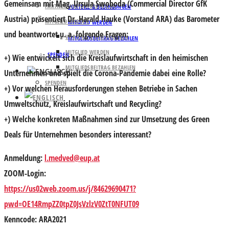
Gemeinsam mit Mag.
Ursula Swoboda
(Commercial Director GfK
PARTNER UND UNTERSTÜTZER
VORTEILE & BEDINGUNGEN
Austria) präsentiert Dr.
Harald Hauke
(Vorstand ARA) das Barometer
MITGLIED WERDEN
MITGLIED WERDEN
und beantwortet u. a. folgende Fragen:
VORTEILE & BEDINGUNGEN
MITGLIEDSBEITRAG BEZAHLEN
MITGLIED WERDEN
SPENDEN
+) Wie entwickelt sich die Kreislaufwirtschaft in den heimischen
MITGLIEDSBEITRAG BEZAHLEN
Unternehmen und spielt die Corona-Pandemie dabei eine Rolle?
SPENDEN
+) Vor welchen Herausforderungen stehen Betriebe in Sachen
Umweltschutz, Kreislaufwirtschaft und Recycling?
+) Welche konkreten Maßnahmen sind zur Umsetzung des Green
Deals für Unternehmen besonders interessant?
Anmeldung:
l.medved@eup.at
ZOOM-Login
:
https://us02web.zoom.us/j/84629690471?
pwd=OE14RmpZZ0tpZ0JsVzlzV0ZtT0NFUT09
Kenncode: ARA2021