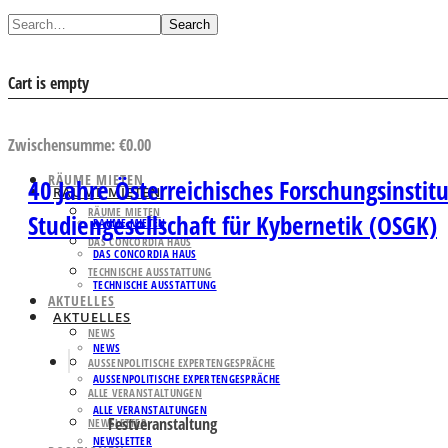
Search
Cart is empty
AUSWAHL ANSEHEN
Zwischensumme:
€
0.00
RÄUME MIETEN
40 Jahre Österreichisches Forschungsinstitut
RÄUME MIETEN
RÄUME MIETEN
Studiengesellschaft für Kybernetik (OSGK)
RÄUME MIETEN
DAS CONCORDIA HAUS
DAS CONCORDIA HAUS
TECHNISCHE AUSSTATTUNG
TECHNISCHE AUSSTATTUNG
AKTUELLES
AKTUELLES
NEWS
NEWS
AUSSENPOLITISCHE EXPERTENGESPRÄCHE
AUSSENPOLITISCHE EXPERTENGESPRÄCHE
ALLE VERANSTALTUNGEN
ALLE VERANSTALTUNGEN
Festveranstaltung
NEWSLETTER
NEWSLETTER