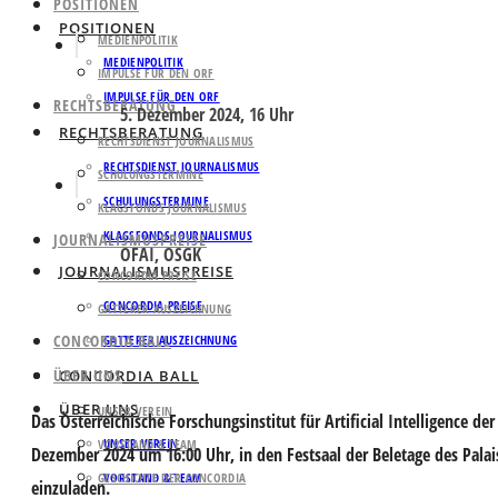
POSITIONEN
POSITIONEN
MEDIENPOLITIK
MEDIENPOLITIK
IMPULSE FÜR DEN ORF
IMPULSE FÜR DEN ORF
RECHTSBERATUNG
5. Dezember 2024, 16 Uhr
RECHTSBERATUNG
RECHTSDIENST JOURNALISMUS
RECHTSDIENST JOURNALISMUS
SCHULUNGSTERMINE
SCHULUNGSTERMINE
KLAGSFONDS JOURNALISMUS
KLAGSFONDS JOURNALISMUS
JOURNALISMUSPREISE
OFAI, OSGK
JOURNALISMUSPREISE
CONCORDIA PREISE
CONCORDIA PREISE
GATTERER AUSZEICHNUNG
CONCORDIA BALL
GATTERER AUSZEICHNUNG
ÜBER UNS
CONCORDIA BALL
ÜBER UNS
UNSER VEREIN
Das Österreichische Forschungsinstitut für Artificial Intelligence de
UNSER VEREIN
VORSTAND & TEAM
Dezember 2024 um 16:00 Uhr, in den Festsaal der Beletage des Pal
GESCHICHTE DER CONCORDIA
VORSTAND & TEAM
einzuladen.