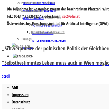
PARTNER UND UNTERSTÜTZER
GESCHICHTE DER CONCORDIA
Die Teilnahme ist kostenlos; wegen der beschränkten Platzzahl wi
MITGLIED WERDEN
PARTNER UND UNTERSTÜTZER
Tel.: 0043 (1) 5336112-17 oder Email:
sec@ofai.at
VORTEILE & BEDINGUNGEN
MITGLIED WERDEN
Österreichisches Forschungsinstitut für Artificial Intelligence (OFA
MITGLIED WERDEN
VORTEILE & BEDINGUNGEN
MITGLIEDSBEITRAG BEZAHLEN
MITGLIED WERDEN
SPENDEN
MITGLIEDSBEITRAG BEZAHLEN
„Schwerpunkte der polnischen Politik der Gleichber
SPENDEN
"Selbstbestimmtes Leben muss auch in Wien möglic
Scroll
AGB
Impressum
Datenschutz