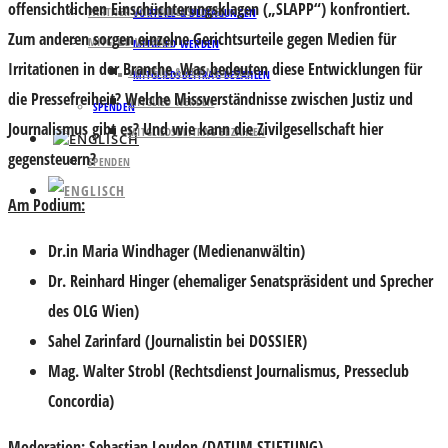
offensichtlichen Einschüchterungsklagen („SLAPP“) konfrontiert.
PARTNER UND UNTERSTÜTZER
VORTEILE & BEDINGUNGEN
Zum anderen sorgen einzelne Gerichtsurteile gegen Medien für
MITGLIED WERDEN
MITGLIED WERDEN
Irritationen in der Branche. Was bedeuten diese Entwicklungen für
VORTEILE & BEDINGUNGEN
MITGLIEDSBEITRAG BEZAHLEN
die Pressefreiheit? Welche Missverständnisse zwischen Justiz und
MITGLIED WERDEN
SPENDEN
Journalismus gibt es? Und wie kann die Zivilgesellschaft hier
MITGLIEDSBEITRAG BEZAHLEN
gegensteuern?
SPENDEN
Am Podium:
Dr.in Maria Windhager (Medienanwältin)
Dr. Reinhard Hinger (ehemaliger Senatspräsident und Sprecher
des OLG Wien)
Sahel Zarinfard (Journalistin bei DOSSIER)
Mag. Walter Strobl (Rechtsdienst Journalismus, Presseclub
Concordia)
Moderation
: Sebastian Loudon (DATUM STIFTUNG)