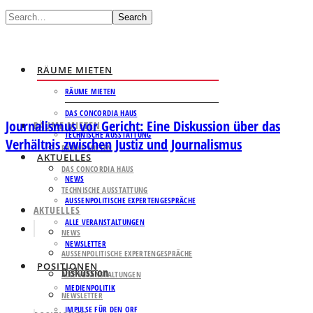
Search
RÄUME MIETEN
RÄUME MIETEN
DAS CONCORDIA HAUS
Journalismus vor Gericht: Eine Diskussion über das
RÄUME MIETEN
TECHNISCHE AUSSTATTUNG
Verhältnis zwischen Justiz und Journalismus
RÄUME MIETEN
AKTUELLES
DAS CONCORDIA HAUS
NEWS
TECHNISCHE AUSSTATTUNG
AUSSENPOLITISCHE EXPERTENGESPRÄCHE
AKTUELLES
ALLE VERANSTALTUNGEN
NEWS
NEWSLETTER
AUSSENPOLITISCHE EXPERTENGESPRÄCHE
POSITIONEN
Diskussion
ALLE VERANSTALTUNGEN
MEDIENPOLITIK
NEWSLETTER
IMPULSE FÜR DEN ORF