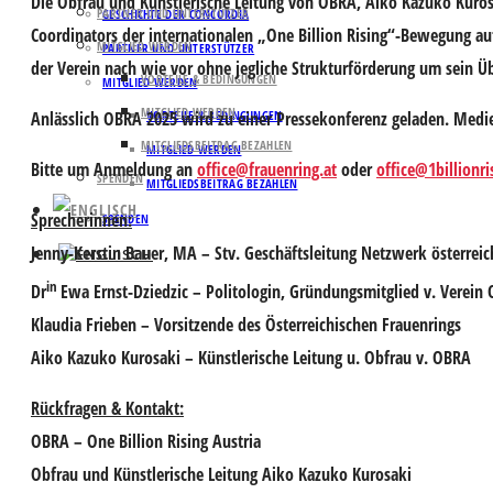
Die Obfrau und Künstlerische Leitung von OBRA, Aiko Kazuko Kurosa
PARTNER UND UNTERSTÜTZER
GESCHICHTE DER CONCORDIA
Coordinators der internationalen „One Billion Rising“-Bewegung
MITGLIED WERDEN
PARTNER UND UNTERSTÜTZER
der Verein nach wie vor ohne jegliche Strukturförderung um sein Ü
VORTEILE & BEDINGUNGEN
MITGLIED WERDEN
MITGLIED WERDEN
Anlässlich OBRA 2025 wird zu einer Pressekonferenz geladen. Medi
VORTEILE & BEDINGUNGEN
MITGLIEDSBEITRAG BEZAHLEN
MITGLIED WERDEN
Bitte um
Anmeldung an
office@frauenring.at
oder
office@1billionri
SPENDEN
MITGLIEDSBEITRAG BEZAHLEN
Sprecherinnen:
SPENDEN
Jenny-Kerstin Bauer
, MA – Stv. Geschäftsleitung Netzwerk österreic
in
Dr
Ewa Ernst-Dziedzic
– Politologin, Gründungsmitglied v. Verein
Klaudia Frieben
– Vorsitzende des Österreichischen Frauenrings
Aiko Kazuko Kurosaki
– Künstlerische Leitung u. Obfrau v. OBRA
Rückfragen & Kontakt:
OBRA – One Billion Rising Austria
Obfrau und Künstlerische Leitung Aiko Kazuko Kurosaki