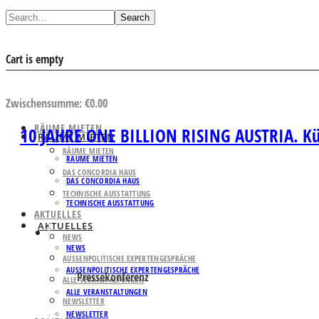
Search
Cart is empty
AUSWAHL ANSEHEN
Zwischensumme:
€
0.00
RÄUME MIETEN
10 JAHRE ONE BILLION RISING AUSTRIA. Kün
RÄUME MIETEN
RÄUME MIETEN
RÄUME MIETEN
DAS CONCORDIA HAUS
DAS CONCORDIA HAUS
TECHNISCHE AUSSTATTUNG
TECHNISCHE AUSSTATTUNG
AKTUELLES
AKTUELLES
NEWS
NEWS
AUSSENPOLITISCHE EXPERTENGESPRÄCHE
AUSSENPOLITISCHE EXPERTENGESPRÄCHE
Pressekonferenz
ALLE VERANSTALTUNGEN
ALLE VERANSTALTUNGEN
NEWSLETTER
NEWSLETTER