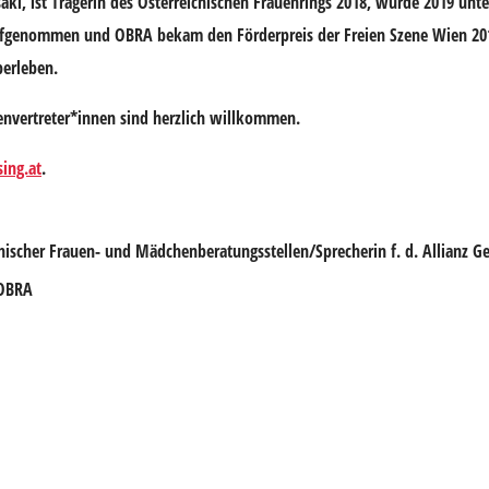
ki, ist Trägerin des Österreichischen Frauenrings 2018, wurde 2019 unte
 aufgenommen und OBRA bekam den Förderpreis der Freien Szene Wien 2
berleben.
envertreter*innen sind herzlich willkommen.
sing.at
.
hischer Frauen- und Mädchenberatungsstellen/Sprecherin f. d. Allianz G
 OBRA