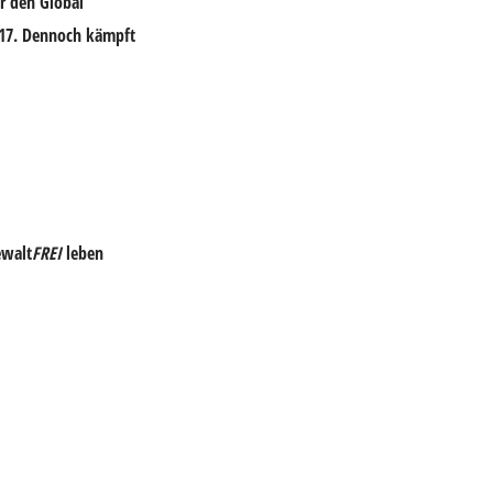
r den Global
017. Dennoch kämpft
ewalt
FREI
leben