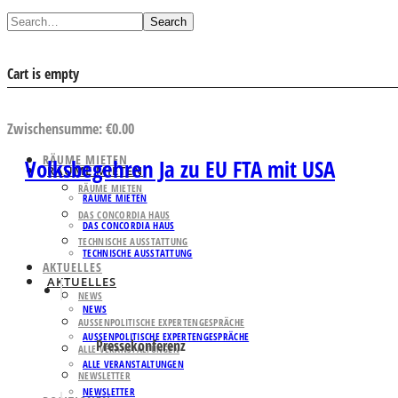
Search
Cart is empty
AUSWAHL ANSEHEN
Zwischensumme:
€
0.00
RÄUME MIETEN
Volksbegehren Ja zu EU FTA mit USA
RÄUME MIETEN
RÄUME MIETEN
RÄUME MIETEN
DAS CONCORDIA HAUS
DAS CONCORDIA HAUS
TECHNISCHE AUSSTATTUNG
TECHNISCHE AUSSTATTUNG
AKTUELLES
AKTUELLES
NEWS
NEWS
AUSSENPOLITISCHE EXPERTENGESPRÄCHE
AUSSENPOLITISCHE EXPERTENGESPRÄCHE
Pressekonferenz
ALLE VERANSTALTUNGEN
ALLE VERANSTALTUNGEN
NEWSLETTER
NEWSLETTER