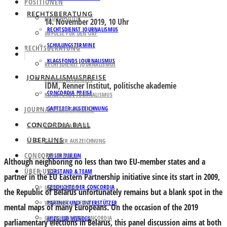
POSITIONEN
RECHTSBERATUNG
MEDIENPOLITIK
14. November 2019, 10 Uhr
RECHTSDIENST JOURNALISMUS
IMPULSE FÜR DEN ORF
SCHULUNGSTERMINE
RECHTSBERATUNG
KLAGSFONDS JOURNALISMUS
RECHTSDIENST JOURNALISMUS
JOURNALISMUSPREISE
SCHULUNGSTERMINE
IDM, Renner Institut, politische akademie
CONCORDIA PREISE
KLAGSFONDS JOURNALISMUS
JOURNALISMUSPREISE
GATTERER AUSZEICHNUNG
CONCORDIA BALL
CONCORDIA PREISE
ÜBER UNS
GATTERER AUSZEICHNUNG
CONCORDIA BALL
UNSER VEREIN
Although neighboring no less than two EU-member states and a
ÜBER UNS
VORSTAND & TEAM
partner in the EU Eastern Partnership initiative since its start in 2009,
GESCHICHTE DER CONCORDIA
UNSER VEREIN
the Republic of Belarus unfortunately remains but a blank spot in the
VORSTAND & TEAM
PARTNER UND UNTERSTÜTZER
mental maps of many Europeans. On the occasion of the 2019
GESCHICHTE DER CONCORDIA
MITGLIED WERDEN
parliamentary elections in Belarus, this panel discussion aims at both