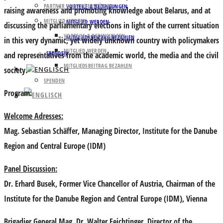
PARTNER UND UNTERSTÜTZER
VORTEILE & BEDINGUNGEN
raising awareness and promoting knowledge about Belarus, and at
MITGLIED WERDEN
MITGLIED WERDEN
discussing the parliamentary elections in light of the current situation
VORTEILE & BEDINGUNGEN
MITGLIEDSBEITRAG BEZAHLEN
in this very dynamic, yet widely unknown country with policymakers
MITGLIED WERDEN
SPENDEN
and representatives from the academic world, the media and the civil
MITGLIEDSBEITRAG BEZAHLEN
society
.
SPENDEN
Program:
Welcome Adresses:
Mag. Sebastian Schäffer
, Managing Director, Institute for the Danube
Region and Central Europe (IDM)
Panel Discussion:
Dr. Erhard Busek
, Former Vice Chancellor of Austria, Chairman of the
Institute for the Danube Region and Central Europe (IDM), Vienna
Brigadier General Mag. Dr. Walter Feichtinger
, Director of the