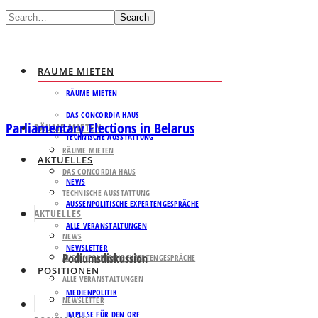
Search
RÄUME MIETEN
RÄUME MIETEN
DAS CONCORDIA HAUS
Parliamentary Elections in Belarus
RÄUME MIETEN
TECHNISCHE AUSSTATTUNG
RÄUME MIETEN
AKTUELLES
DAS CONCORDIA HAUS
NEWS
TECHNISCHE AUSSTATTUNG
AUSSENPOLITISCHE EXPERTENGESPRÄCHE
AKTUELLES
ALLE VERANSTALTUNGEN
NEWS
NEWSLETTER
Podiumsdiskussion
AUSSENPOLITISCHE EXPERTENGESPRÄCHE
POSITIONEN
ALLE VERANSTALTUNGEN
MEDIENPOLITIK
NEWSLETTER
IMPULSE FÜR DEN ORF