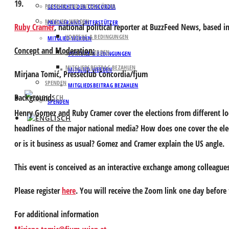
19.
PARTNER UND UNTERSTÜTZER
GESCHICHTE DER CONCORDIA
MITGLIED WERDEN
PARTNER UND UNTERSTÜTZER
Ruby Cramer
,
national political reporter at BuzzFeed News, based 
VORTEILE & BEDINGUNGEN
MITGLIED WERDEN
Concept and Moderation:
MITGLIED WERDEN
VORTEILE & BEDINGUNGEN
MITGLIEDSBEITRAG BEZAHLEN
MITGLIED WERDEN
Mirjana Tomić
, Presseclub Concordia/fjum
SPENDEN
MITGLIEDSBEITRAG BEZAHLEN
Background:
SPENDEN
Henry Gomez and Ruby Cramer cover the elections from different lo
headlines of the major national media? How does one cover the elec
or is it business as usual? Gomez and Cramer explain the US angle.
This event is conceived as an interactive exchange among colleagues
Please register
here
.
You will receive the Zoom link one day before 
For additional information