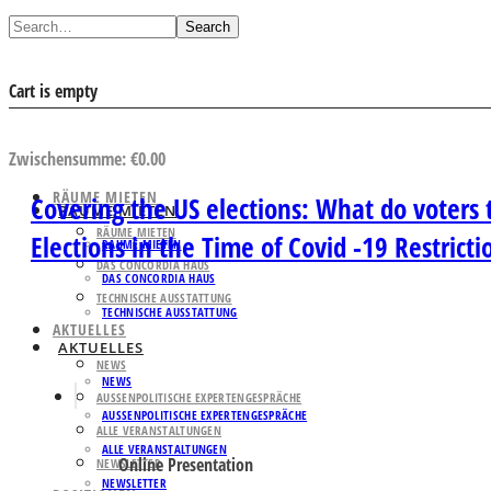
Search
Cart is empty
AUSWAHL ANSEHEN
Zwischensumme:
€
0.00
RÄUME MIETEN
Covering the US elections: What do voter
RÄUME MIETEN
RÄUME MIETEN
Elections in the Time of Covid -19 Restricti
RÄUME MIETEN
DAS CONCORDIA HAUS
DAS CONCORDIA HAUS
TECHNISCHE AUSSTATTUNG
TECHNISCHE AUSSTATTUNG
AKTUELLES
AKTUELLES
NEWS
NEWS
AUSSENPOLITISCHE EXPERTENGESPRÄCHE
AUSSENPOLITISCHE EXPERTENGESPRÄCHE
ALLE VERANSTALTUNGEN
ALLE VERANSTALTUNGEN
Online Presentation
NEWSLETTER
NEWSLETTER