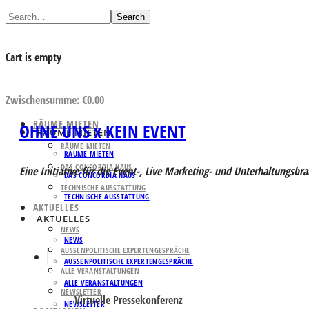
Search
Cart is empty
AUSWAHL ANSEHEN
Zwischensumme:
€
0.00
RÄUME MIETEN
OHNE UNS x KEIN EVENT
RÄUME MIETEN
RÄUME MIETEN
RÄUME MIETEN
DAS CONCORDIA HAUS
Eine Initiative für die Event-, Live Marketing- und Unterhaltungsbr
DAS CONCORDIA HAUS
TECHNISCHE AUSSTATTUNG
TECHNISCHE AUSSTATTUNG
AKTUELLES
AKTUELLES
NEWS
NEWS
AUSSENPOLITISCHE EXPERTENGESPRÄCHE
AUSSENPOLITISCHE EXPERTENGESPRÄCHE
ALLE VERANSTALTUNGEN
ALLE VERANSTALTUNGEN
NEWSLETTER
Virtuelle Pressekonferenz
NEWSLETTER