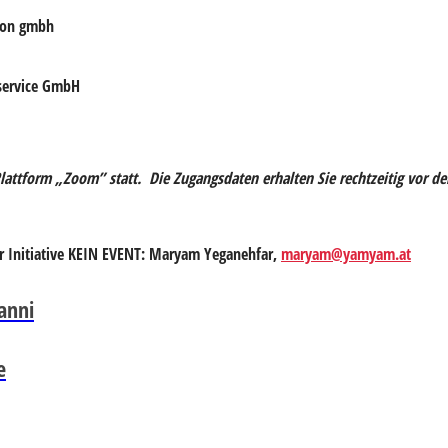
tion gmbh
sservice GmbH
attform „Zoom” statt. Die Zugangsdaten erhalten Sie rechtzeitig vor de
r Initiative KEIN EVENT: Maryam Yeganehfar,
maryam@yamyam.at
anni
e