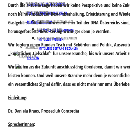
PARTNER UND UNTERSTÜTZER
GESCHICHTE DER CONCORDIA
Durch die aktuelle Lage haben wir keine Perspektive und keine Zuku
MITGLIED WERDEN
PARTNER UND UNTERSTÜTZER
noch keine Ansätze zur Bestandserhaltung, Erleichterung und Wiede
VORTEILE & BEDINGUNGEN
Gastgeberschaft, die ein wesentlicher Teil der DNA Österreichs sind
MITGLIED WERDEN
MITGLIED WERDEN
herausgeforderte Bevölkerung wichtiger denn je werden.
VORTEILE & BEDINGUNGEN
MITGLIEDSBEITRAG BEZAHLEN
MITGLIED WERDEN
Wir fordern einen Runden Tisch mit Behörden und Politik, Ausweitu
SPENDEN
MITGLIEDSBEITRAG BEZAHLEN
„künstlichen Tiefschlaf“ für unsere Branche, bis wir unsere Arbeit
SPENDEN
Wir wollen an die Zukunft anschlussfähig überleben, damit wir weit
leisten können. Und weil unsere Branche mehr denn je wesentlich
ein wesentliches Signal dafür, dass es nicht mehr nur ums Überleb
Einleitung
:
Dr. Daniela Kraus
, Presseclub Concordia
SprecherInnen
: