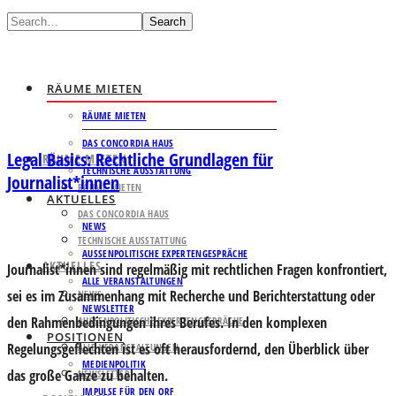
Search
RÄUME MIETEN
RÄUME MIETEN
DAS CONCORDIA HAUS
Legal Basics: Rechtliche Grundlagen für
RÄUME MIETEN
TECHNISCHE AUSSTATTUNG
Journalist*innen
RÄUME MIETEN
AKTUELLES
DAS CONCORDIA HAUS
NEWS
TECHNISCHE AUSSTATTUNG
AUSSENPOLITISCHE EXPERTENGESPRÄCHE
AKTUELLES
Journalist*innen sind regelmäßig mit rechtlichen Fragen konfrontiert,
ALLE VERANSTALTUNGEN
sei es im Zusammenhang mit Recherche und Berichterstattung oder
NEWS
NEWSLETTER
den Rahmenbedingungen ihres Berufes. In den komplexen
AUSSENPOLITISCHE EXPERTENGESPRÄCHE
POSITIONEN
Regelungsgeflechten ist es oft herausfordernd, den Überblick über
ALLE VERANSTALTUNGEN
MEDIENPOLITIK
das große Ganze zu behalten.
NEWSLETTER
IMPULSE FÜR DEN ORF