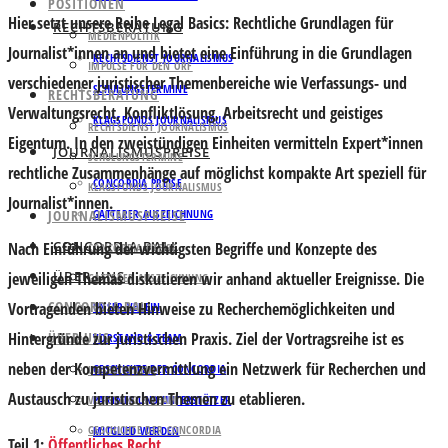
POSITIONEN
Hier setzt unsere Reihe
Legal Basics: Rechtliche Grundlagen für
RECHTSBERATUNG
MEDIENPOLITIK
Journalist*innen
an und bietet eine Einführung in die Grundlagen
RECHTSDIENST JOURNALISMUS
IMPULSE FÜR DEN ORF
verschiedener juristischer Themenbereiche wie
Verfassungs- und
SCHULUNGSTERMINE
RECHTSBERATUNG
Verwaltungsrecht, Konfliktlösung, Arbeitsrecht
und
geistiges
KLAGSFONDS JOURNALISMUS
RECHTSDIENST JOURNALISMUS
Eigentum
. In den zweistündigen Einheiten vermitteln Expert*innen
JOURNALISMUSPREISE
SCHULUNGSTERMINE
rechtliche Zusammenhänge auf möglichst kompakte Art speziell für
CONCORDIA PREISE
KLAGSFONDS JOURNALISMUS
Journalist*innen.
JOURNALISMUSPREISE
GATTERER AUSZEICHNUNG
CONCORDIA BALL
Nach Einführung der wichtigsten Begriffe und Konzepte des
CONCORDIA PREISE
ÜBER UNS
jeweiligen Themas diskutieren wir anhand
aktueller Ereignisse.
Die
GATTERER AUSZEICHNUNG
CONCORDIA BALL
Vortragenden bieten
Hinweise zu Recherchemöglichkeiten
und
UNSER VEREIN
Hintergründe zur juristischen Praxis
ÜBER UNS
. Ziel der Vortragsreihe ist es
VORSTAND & TEAM
neben der Kompetenzvermittlung ein Netzwerk für Recherchen und
GESCHICHTE DER CONCORDIA
UNSER VEREIN
Austausch zu juristischen Themen zu etablieren.
VORSTAND & TEAM
PARTNER UND UNTERSTÜTZER
GESCHICHTE DER CONCORDIA
MITGLIED WERDEN
Teil 1:
Öffentliches Recht