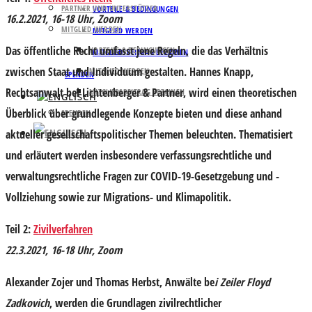
PARTNER UND UNTERSTÜTZER
VORTEILE & BEDINGUNGEN
16.2.2021, 16-18 Uhr, Zoom
MITGLIED WERDEN
MITGLIED WERDEN
Das öffentliche Recht umfasst jene Regeln, die das Verhältnis
VORTEILE & BEDINGUNGEN
MITGLIEDSBEITRAG BEZAHLEN
zwischen Staat und Individuum gestalten.
Hannes Knapp
,
MITGLIED WERDEN
SPENDEN
Rechtsanwalt bei Lichtenberger & Partner, wird einen theoretischen
MITGLIEDSBEITRAG BEZAHLEN
Überblick über grundlegende Konzepte bieten und diese anhand
SPENDEN
aktueller gesellschaftspolitischer Themen beleuchten. Thematisiert
und erläutert werden insbesondere verfassungsrechtliche und
verwaltungsrechtliche Fragen zur COVID-19-Gesetzgebung und -
Vollziehung sowie zur Migrations- und Klimapolitik.
Teil 2:
Zivilverfahren
22.3.2021, 16-18 Uhr, Zoom
Alexander Zojer
und
Thomas Herbst
, Anwälte be
i Zeiler Floyd
Zadkovich
, werden die Grundlagen zivilrechtlicher