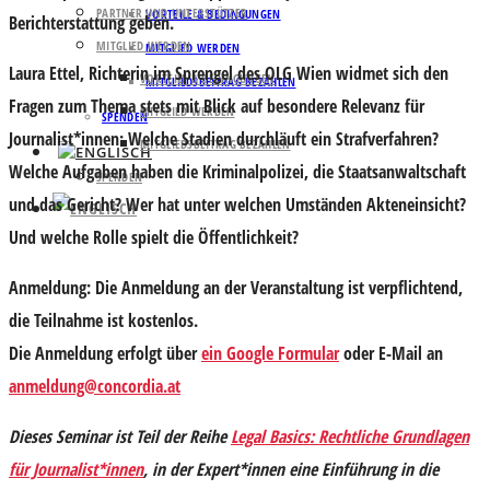
PARTNER UND UNTERSTÜTZER
VORTEILE & BEDINGUNGEN
Berichterstattung geben.
MITGLIED WERDEN
MITGLIED WERDEN
Laura Ettel
, Richterin im Sprengel des OLG Wien widmet sich den
VORTEILE & BEDINGUNGEN
MITGLIEDSBEITRAG BEZAHLEN
Fragen zum Thema stets mit Blick auf besondere Relevanz für
MITGLIED WERDEN
SPENDEN
Journalist*innen: Welche Stadien durchläuft ein Strafverfahren?
MITGLIEDSBEITRAG BEZAHLEN
Welche Aufgaben haben die Kriminalpolizei, die Staatsanwaltschaft
SPENDEN
und das Gericht? Wer hat unter welchen Umständen Akteneinsicht?
Und welche Rolle spielt die Öffentlichkeit?
Anmeldung:
Die Anmeldung an der Veranstaltung ist verpflichtend,
die Teilnahme ist kostenlos.
Die Anmeldung erfolgt über
ein Google Formular
oder E-Mail an
anmeldung@concordia.at
Dieses Seminar ist Teil der Reihe
Legal Basics: Rechtliche Grundlagen
für Journalist*innen
, in der Expert*innen eine Einführung in die