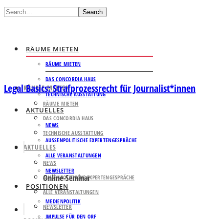
Search
RÄUME MIETEN
RÄUME MIETEN
DAS CONCORDIA HAUS
Legal Basics: Strafprozessrecht für Journalist*innen
RÄUME MIETEN
TECHNISCHE AUSSTATTUNG
RÄUME MIETEN
AKTUELLES
DAS CONCORDIA HAUS
NEWS
TECHNISCHE AUSSTATTUNG
AUSSENPOLITISCHE EXPERTENGESPRÄCHE
AKTUELLES
ALLE VERANSTALTUNGEN
NEWS
NEWSLETTER
Online-Seminar
AUSSENPOLITISCHE EXPERTENGESPRÄCHE
POSITIONEN
ALLE VERANSTALTUNGEN
MEDIENPOLITIK
NEWSLETTER
IMPULSE FÜR DEN ORF