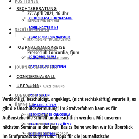
POSITIONEN
RECHTSBERATUNG
MEDIENPOLITIK
27. April 2021, 16 Uhr
RECHTSDIENST JOURNALISMUS
IMPULSE FÜR DEN ORF
SCHULUNGSTERMINE
RECHTSBERATUNG
KLAGSFONDS JOURNALISMUS
RECHTSDIENST JOURNALISMUS
JOURNALISMUSPREISE
SCHULUNGSTERMINE
Presseclub Concordia, fjum
CONCORDIA PREISE
KLAGSFONDS JOURNALISMUS
JOURNALISMUSPREISE
GATTERER AUSZEICHNUNG
CONCORDIA BALL
CONCORDIA PREISE
ÜBER UNS
GATTERER AUSZEICHNUNG
CONCORDIA BALL
UNSER VEREIN
Verdächtigt, beschuldigt, angeklagt, (nicht rechtskräftig) verurteilt, es
ÜBER UNS
VORSTAND & TEAM
gilt die Unschuldsvermutung! Im Strafverfahren kann es für
GESCHICHTE DER CONCORDIA
UNSER VEREIN
Außenstehende schnell unübersichtlich werden. Mit unserem
VORSTAND & TEAM
PARTNER UND UNTERSTÜTZER
nächsten Seminar in der Legal Basics Reihe wollen wir für Überblick
GESCHICHTE DER CONCORDIA
MITGLIED WERDEN
im Strafprozess sorgen und Tipps für die journalistische