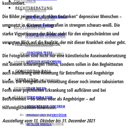
POSITIONEN
konfrontiert.
RECHTSBERATUNG
MEDIENPOLITIK
Die Bilder zeigen die „dunklen Gedanken“ depressiver Menschen –
RECHTSDIENST JOURNALISMUS
IMPULSE FÜR DEN ORF
umgesetzt in düsteren Fotografien in strengem schwarz-weiß. Die
SCHULUNGSTERMINE
RECHTSBERATUNG
starke Vignettierung der Bilder steht für den eingeschränkten und
KLAGSFONDS JOURNALISMUS
RECHTSDIENST JOURNALISMUS
verengten Blick auf die Realität, der mit dieser Krankheit einher geht.
JOURNALISMUSPREISE
SCHULUNGSTERMINE
CONCORDIA PREISE
KLAGSFONDS JOURNALISMUS
Die Fotografien sind nicht nur eine künstlerische Auseinandersetzung
JOURNALISMUSPREISE
GATTERER AUSZEICHNUNG
mit diesem schwierigen Thema, sondern sollen in den Begleittexten
CONCORDIA BALL
CONCORDIA PREISE
auch Aufklärung und Anleitung für Betroffene und Angehörige
ÜBER UNS
GATTERER AUSZEICHNUNG
bieten. Die fotografische Umsetzung dieser noch immer tabuisierten
CONCORDIA BALL
UNSER VEREIN
Form einer psychischen Erkrankung soll aufklären und bei
ÜBER UNS
VORSTAND & TEAM
Betroffenheit – ob selbst oder als Angehöriger – auf
GESCHICHTE DER CONCORDIA
Hilfsmöglichkeiten hinweisen.
UNSER VEREIN
VORSTAND & TEAM
PARTNER UND UNTERSTÜTZER
Ausstellung vom 13. Oktober bis 31. Dezember 2021
GESCHICHTE DER CONCORDIA
MITGLIED WERDEN