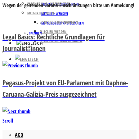
PARTNER UND UNTERSTÜTZER
VORTEILE & BEDINGUNGEN
Wegen der geltenden Corona-Einschränkungen bitte um Anmeldung!
MITGLIED WERDEN
MITGLIED WERDEN
VORTEILE & BEDINGUNGEN
MITGLIEDSBEITRAG BEZAHLEN
MITGLIED WERDEN
SPENDEN
Legal Basics: Rechtliche Grundlagen für
MITGLIEDSBEITRAG BEZAHLEN
Journalist*innen
SPENDEN
Pegasus-Projekt von EU-Parlament mit Daphne-
Caruana-Galizia-Preis ausgezeichnet
Scroll
AGB