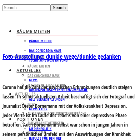
Search
RÄUME MIETEN
RÄUME MIETEN
DAS CONCORDIA HAUS
Foto-Ausstellung: dunkle wege/dunkle gedanken
RÄUME MIETEN
TECHNISCHE AUSSTATTUNG
RÄUME MIETEN
AKTUELLES
DAS CONCORDIA HAUS
NEWS
TECHNISCHE AUSSTATTUNG
Corona hat die Zahl der psychischen Erkrankungen deutlich steigen
AUSSENPOLITISCHE EXPERTENGESPRÄCHE
AKTUELLES
lassen. In seiner aktuellsten Arbeit beschäftigt sich der Fotograf und
ALLE VERANSTALTUNGEN
NEWS
Journalist Dieter Bornemann mit der Volkskrankheit Depression.
NEWSLETTER
AUSSENPOLITISCHE EXPERTENGESPRÄCHE
Jeder Vierte ist im Laufe des Lebens von einer depressiven Phase
POSITIONEN
ALLE VERANSTALTUNGEN
betroffen. Auch Bornemann selbst war schon in jungen Jahren in
MEDIENPOLITIK
NEWSLETTER
seinem persönlichen Umfeld mit den Auswirkungen der Krankheit
IMPULSE FÜR DEN ORF