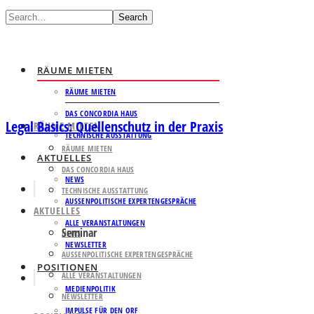
Search
RÄUME MIETEN
RÄUME MIETEN
DAS CONCORDIA HAUS
Legal Basics: Quellenschutz in der Praxis
RÄUME MIETEN
TECHNISCHE AUSSTATTUNG
RÄUME MIETEN
AKTUELLES
DAS CONCORDIA HAUS
NEWS
TECHNISCHE AUSSTATTUNG
AUSSENPOLITISCHE EXPERTENGESPRÄCHE
AKTUELLES
ALLE VERANSTALTUNGEN
Seminar
NEWS
NEWSLETTER
AUSSENPOLITISCHE EXPERTENGESPRÄCHE
POSITIONEN
ALLE VERANSTALTUNGEN
MEDIENPOLITIK
NEWSLETTER
IMPULSE FÜR DEN ORF