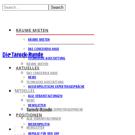
Search
RÄUME MIETEN
RÄUME MIETEN
DAS CONCORDIA HAUS
Die Tarock-Runde
RÄUME MIETEN
TECHNISCHE AUSSTATTUNG
RÄUME MIETEN
AKTUELLES
DAS CONCORDIA HAUS
NEWS
TECHNISCHE AUSSTATTUNG
AUSSENPOLITISCHE EXPERTENGESPRÄCHE
AKTUELLES
ALLE VERANSTALTUNGEN
NEWS
NEWSLETTER
Tarock-Runde
AUSSENPOLITISCHE EXPERTENGESPRÄCHE
POSITIONEN
ALLE VERANSTALTUNGEN
MEDIENPOLITIK
NEWSLETTER
IMPULSE FÜR DEN ORF