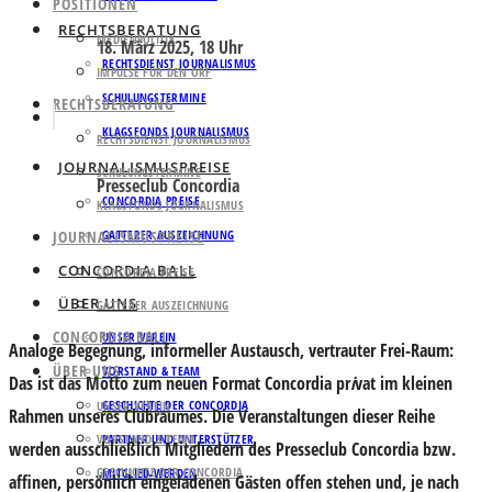
POSITIONEN
RECHTSBERATUNG
MEDIENPOLITIK
18. März 2025, 18 Uhr
RECHTSDIENST JOURNALISMUS
IMPULSE FÜR DEN ORF
SCHULUNGSTERMINE
RECHTSBERATUNG
KLAGSFONDS JOURNALISMUS
RECHTSDIENST JOURNALISMUS
JOURNALISMUSPREISE
SCHULUNGSTERMINE
Presseclub Concordia
CONCORDIA PREISE
KLAGSFONDS JOURNALISMUS
JOURNALISMUSPREISE
GATTERER AUSZEICHNUNG
CONCORDIA BALL
CONCORDIA PREISE
ÜBER UNS
GATTERER AUSZEICHNUNG
CONCORDIA BALL
UNSER VEREIN
Analoge Begegnung, informeller Austausch, vertrauter Frei-Raum:
ÜBER UNS
VORSTAND & TEAM
Das ist das Motto zum neuen Format
Concordia pr
i
vat
im kleinen
GESCHICHTE DER CONCORDIA
UNSER VEREIN
Rahmen unseres Clubraumes. Die Veranstaltungen dieser Reihe
VORSTAND & TEAM
PARTNER UND UNTERSTÜTZER
werden ausschließlich Mitgliedern des Presseclub Concordia bzw.
GESCHICHTE DER CONCORDIA
MITGLIED WERDEN
affinen, persönlich eingeladenen Gästen offen stehen und, je nach