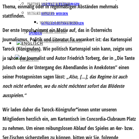
PARTNER UND UNTERSTÜTZER
VORTEILE & BEDINGUNGEN
Thema, einmalig oder in regelmäßigen Abständen mehrmals
MITGLIED WERDEN
MITGLIED WERDEN
stattfinden.
VORTEILE & BEDINGUNGEN
MITGLIEDSBEITRAG BEZAHLEN
Der erste Impuls nimmt ein Motiv auf, das in Österreichs
MITGLIED WERDEN
SPENDEN
Journalismus, Politik und Literatur fix verankert ist: das Kartenspiel
MITGLIEDSBEITRAG BEZAHLEN
Tarock (Königrufen). Wie politisch Kartenspiel sein kann, zeigte uns
SPENDEN
ja schon der Journalist und Autor Friedrich Torberg, der in „Die Tante
Jolesch oder der Untergang des Abendlandes in Anekdoten“ einen
seiner Protagonisten sagen lässt:
„Also, […], das Regime ist auch
noch nicht erfunden, wo du nicht möchtest sofort das Blödeste
ausspielen.“
Wir laden daher die Tarock-Königrufer*innen unter unseren
Mitgliedern herzlich ein, am Kartentisch im Concordia-Clubraum Platz
zu nehmen. Um einen reibungslosen Ablauf des Spieles an 4er- bzw.
5er-Tischen sicherstellen zu können, bitten wir Sie, folgende