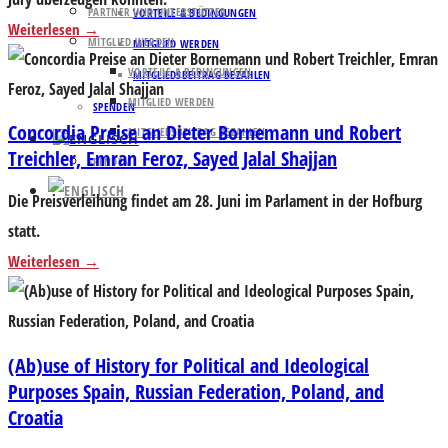
PARTNER UND UNTERSTÜTZER
VORTEILE & BEDINGUNGEN
Weiterlesen
MITGLIED WERDEN
MITGLIED WERDEN
VORTEILE & BEDINGUNGEN
MITGLIEDSBEITRAG BEZAHLEN
MITGLIED WERDEN
SPENDEN
Concordia Preise an Dieter Bornemann und Robert
MITGLIEDSBEITRAG BEZAHLEN
Treichler, Emran Feroz, Sayed Jalal Shajjan
SPENDEN
Die Preisverleihung findet am 28. Juni im Parlament in der Hofburg
statt.
Weiterlesen
(Ab)use of History for Political and Ideological
Purposes Spain, Russian Federation, Poland, and
Croatia