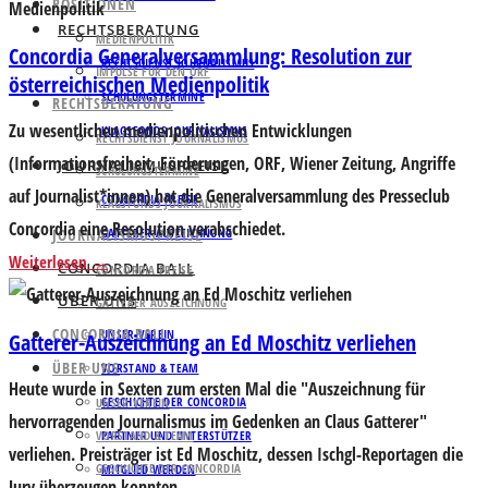
POSITIONEN
RECHTSBERATUNG
MEDIENPOLITIK
Concordia Generalversammlung: Resolution zur
RECHTSDIENST JOURNALISMUS
IMPULSE FÜR DEN ORF
österreichischen Medienpolitik
SCHULUNGSTERMINE
RECHTSBERATUNG
Zu wesentlichen medienpolitischen Entwicklungen
KLAGSFONDS JOURNALISMUS
RECHTSDIENST JOURNALISMUS
(Informationsfreiheit, Förderungen, ORF, Wiener Zeitung, Angriffe
JOURNALISMUSPREISE
SCHULUNGSTERMINE
auf Journalist*innen) hat die Generalversammlung des Presseclub
CONCORDIA PREISE
KLAGSFONDS JOURNALISMUS
Concordia eine Resolution verabschiedet.
JOURNALISMUSPREISE
GATTERER AUSZEICHNUNG
Weiterlesen
CONCORDIA BALL
CONCORDIA PREISE
ÜBER UNS
GATTERER AUSZEICHNUNG
CONCORDIA BALL
UNSER VEREIN
Gatterer-Auszeichnung an Ed Moschitz verliehen
ÜBER UNS
VORSTAND & TEAM
Heute wurde in Sexten zum ersten Mal die "Auszeichnung für
GESCHICHTE DER CONCORDIA
UNSER VEREIN
hervorragenden Journalismus im Gedenken an Claus Gatterer"
VORSTAND & TEAM
PARTNER UND UNTERSTÜTZER
verliehen. Preisträger ist Ed Moschitz, dessen Ischgl-Reportagen die
GESCHICHTE DER CONCORDIA
MITGLIED WERDEN
Jury überzeugen konnten.