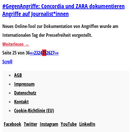
#GegenAngriffe: Concordia und ZARA dokumentieren
Angriffe auf Journalist*innen
Neues Online-Tool zur Dokumentation von Angriffen wurde am
Internationalen Tag der Pressefreiheit vorgestellt.
Weiterlesen
Seite 25 von 36
«
‹
23
24
25
26
27
›
»
Scroll
AGB
Impressum
Datenschutz
Kontakt
Cookie-Richtlinie (EU)
Facebook
Twitter
Instagram
YouTube
LinkedIn