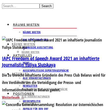
Search
RÄUME MIETEN
RÄUME MIETEN
DAS CONCORDIA HAUS
RÄUME MIETEN
TECHNISCHE AUSSTATTUNG
RÄUME MIETEN
AKTUELLES
IAPC Freedom of Speech Award 2021 an inhaftierte
DAS CONCORDIA HAUS
NEWS
Journalistin Yuliya Slutskaya
TECHNISCHE AUSSTATTUNG
AUSSENPOLITISCHE EXPERTENGESPRÄCHE
AKTUELLES
Die zu Unrecht inhaftierte Gründerin des Press Club Belarus wird für
ALLE VERANSTALTUNGEN
ihre Verdienste um die Verteidigung der Presse- und
NEWS
NEWSLETTER
Informationsfreiheit in Belarus geehrt.
AUSSENPOLITISCHE EXPERTENGESPRÄCHE
POSITIONEN
ALLE VERANSTALTUNGEN
Weiterlesen
MEDIENPOLITIK
NEWSLETTER
IMPULSE FÜR DEN ORF