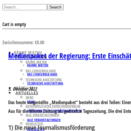
Search
Cart is empty
AUSWAHL ANSEHEN
Zwischensumme:
€
0.00
RÄUME MIETEN
Medienpaket der Regierung: Erste Einschä
RÄUME MIETEN
RÄUME MIETEN
RÄUME MIETEN
DAS CONCORDIA HAUS
DAS CONCORDIA HAUS
TECHNISCHE AUSSTATTUNG
TECHNISCHE AUSSTATTUNG
AKTUELLES
5. Oktober 2022
AKTUELLES
NEWS
Das heute vorgestellte „Medienpaket“ besteht aus drei Teilen: Ei
NEWS
AUSSENPOLITISCHE EXPERTENGESPRÄCHE
Aus
für die Wiener Zeitung als gedruckte Tageszeitung. Die drei Ent
AUSSENPOLITISCHE EXPERTENGESPRÄCHE
ALLE VERANSTALTUNGEN
ALLE VERANSTALTUNGEN
NEWSLETTER
1) Die neue Journalismusförderung
NEWSLETTER