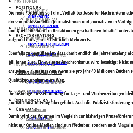
POSITIONEN
POSITIONEN
MEDIENPOLITIK
Die neue Förderung soll die „Vielfalt textbasierter Nachrichtenmed
MEDIENPOLITIK
IMPULSE FÜR DEN ORF
der von professionellen Journalistinnen und Journalisten in Verfolg
IMPULSE FÜR DEN ORF
RECHTSBERATUNG
und Quellenherkunft in Redaktionen geschaffenen Inhalte“ unterstüt
RECHTSBERATUNG
RECHTSDIENST JOURNALISMUS
aufgrund ihres gesellschaftlichen Mehrwerts.
RECHTSDIENST JOURNALISMUS
SCHULUNGSTERMINE
Ebenfalls zu begrüßen ist, dass damit endlich die jahrzehntelang 
SCHULUNGSTERMINE
KLAGSFONDS JOURNALISMUS
Millionen Euro. Ein weiterer Anachronismus wird beseitigt: Nicht
KLAGSFONDS JOURNALISMUS
JOURNALISMUSPREISE
ansuchen – allerdings nur, wenn sie pro Jahr 40 Millionen Zeichen 
JOURNALISMUSPREISE
CONCORDIA PREISE
Qualitätsjournalismus im Weg.
CONCORDIA PREISE
GATTERER AUSZEICHNUNG
CONCORDIA BALL
GATTERER AUSZEICHNUNG
Die bisherige Presseförderung für Tages- und Wochenzeitungen bleib
ÜBER UNS
CONCORDIA BALL
Journalismusförderung übergeführt. Auch die Publizistikförderung 
ÜBER UNS
UNSER VEREIN
Damit wird das Volumen im Vergleich zur bisherigen Presseförderun
UNSER VEREIN
VORSTAND & TEAM
nicht nur Online-Medien sind nun förderbar, sondern auch Magazine
GESCHICHTE DER CONCORDIA
VORSTAND & TEAM