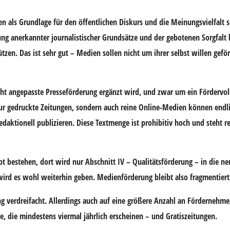
ien als Grundlage für den öffentlichen Diskurs und die Meinungsvielfalt
ung anerkannter journalistischer Grundsätze und der gebotenen Sorgfalt hi
zen. Das ist sehr gut – Medien sollen nicht um ihrer selbst willen gef
nicht angepasste Presseförderung ergänzt wird, und zwar um ein Förderv
 nur gedruckte Zeitungen, sondern auch reine Online-Medien können end
redaktionell publizieren. Diese Textmenge ist prohibitiv hoch und steht
t bestehen, dort wird nur Abschnitt IV – Qualitätsförderung – in die ne
wird es wohl weiterhin geben. Medienförderung bleibt also fragmentiert
g verdreifacht. Allerdings auch auf eine größere Anzahl an Fördernehmer
, die mindestens viermal jährlich erscheinen – und Gratiszeitungen.