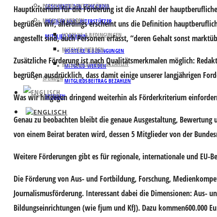
PARTNER UND UNTERSTÜTZER
GESCHICHTE DER CONCORDIA
Hauptkriterium für die Förderung ist die Anzahl der hauptberufliche
MITGLIED WERDEN
PARTNER UND UNTERSTÜTZER
begrüßen wir, allerdings erscheint uns die Definition hauptberuflic
VORTEILE & BEDINGUNGEN
MITGLIED WERDEN
angestellt sind, auch Personen erfasst, “deren Gehalt sonst marktüb
MITGLIED WERDEN
VORTEILE & BEDINGUNGEN
Zusätzliche Förderung ist nach Qualitätsmerkmalen möglich: Redak
MITGLIEDSBEITRAG BEZAHLEN
MITGLIED WERDEN
begrüßen ausdrücklich, dass damit einige unserer langjährigen For
SPENDEN
MITGLIEDSBEITRAG BEZAHLEN
Was wir hingegen dringend weiterhin als Förderkriterium einfordern
SPENDEN
Genau zu beobachten bleibt die genaue Ausgestaltung, Bewertung un
von einem Beirat beraten wird, dessen 5 Mitglieder von der Bunde
Weitere Förderungen gibt es für regionale, internationale und EU-Be
Die Förderung von Aus- und Fortbildung, Forschung, Medienkompete
Journalismusförderung. Interessant dabei die Dimensionen: Aus- und
Bildungseinrichtungen (wie fjum und KfJ). Dazu kommen600.000 Eur