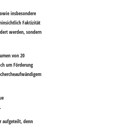
 sowie insbesondere
nsichtlich Faktizität
ördert werden, sondern
olumen von 20
lich um Förderung
 rechercheaufwändigem
ue
.
 aufgeteilt, denn