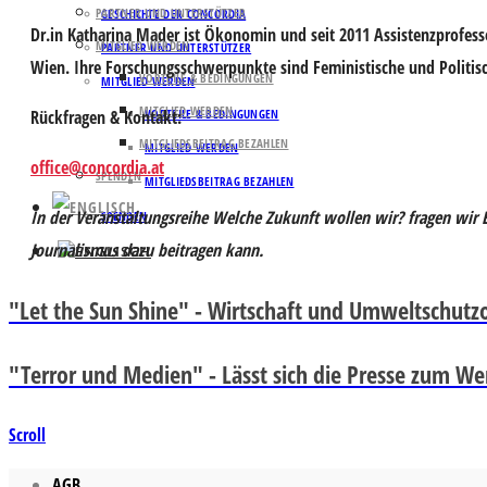
PARTNER UND UNTERSTÜTZER
GESCHICHTE DER CONCORDIA
Dr.in Katharina Mader ist Ökonomin und seit 2011 Assistenzprofesso
MITGLIED WERDEN
PARTNER UND UNTERSTÜTZER
Wien. Ihre Forschungsschwerpunkte sind Feministische und Politi
VORTEILE & BEDINGUNGEN
MITGLIED WERDEN
MITGLIED WERDEN
Rückfragen & Kontakt:
VORTEILE & BEDINGUNGEN
MITGLIEDSBEITRAG BEZAHLEN
MITGLIED WERDEN
office@concordia.at
SPENDEN
MITGLIEDSBEITRAG BEZAHLEN
In der Veranstaltungsreihe
Welche Zukunft wollen wir?
fragen wir 
SPENDEN
Journalismus dazu beitragen kann.
"Let the Sun Shine" - Wirtschaft und Umweltschutzor
"Terror und Medien" - Lässt sich die Presse zum W
Scroll
AGB