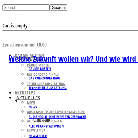
Search
Cart is empty
AUSWAHL ANSEHEN
Zwischensumme:
€
0.00
RÄUME MIETEN
Welche Zukunft wollen wir? Und wie wird 
RÄUME MIETEN
RÄUME MIETEN
RÄUME MIETEN
DAS CONCORDIA HAUS
DAS CONCORDIA HAUS
TECHNISCHE AUSSTATTUNG
TECHNISCHE AUSSTATTUNG
AKTUELLES
AKTUELLES
NEWS
NEWS
AUSSENPOLITISCHE EXPERTENGESPRÄCHE
AUSSENPOLITISCHE EXPERTENGESPRÄCHE
Club Talk
ALLE VERANSTALTUNGEN
ALLE VERANSTALTUNGEN
NEWSLETTER
NEWSLETTER