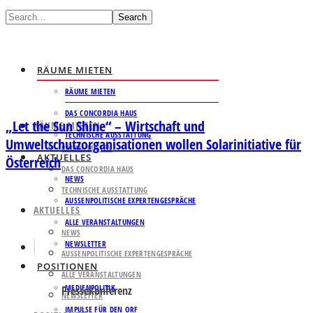
Search
RÄUME MIETEN
RÄUME MIETEN
DAS CONCORDIA HAUS
„Let the Sun Shine“ – Wirtschaft und
RÄUME MIETEN
TECHNISCHE AUSSTATTUNG
Umweltschutzorganisationen wollen Solarinitiative für
RÄUME MIETEN
AKTUELLES
Österreich
DAS CONCORDIA HAUS
NEWS
TECHNISCHE AUSSTATTUNG
AUSSENPOLITISCHE EXPERTENGESPRÄCHE
AKTUELLES
ALLE VERANSTALTUNGEN
NEWS
NEWSLETTER
AUSSENPOLITISCHE EXPERTENGESPRÄCHE
POSITIONEN
ALLE VERANSTALTUNGEN
MEDIENPOLITIK
Pressekonferenz
NEWSLETTER
IMPULSE FÜR DEN ORF