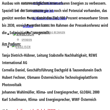
Ausbau von naturverträglichen erneuerbaren Energien zu verbessern.
PARTNER UND UNTERSTÜTZER
VORTEILE & BEDINGUNGEN
Speziell bei der Sonnenenergie ist noch viel Potenzial vorhanden, das
MITGLIED WERDEN
MITGLIED WERDEN
genützt werden muss, damit das Ziel, 100 Prozent erneuerbarer Strom
VORTEILE & BEDINGUNGEN
MITGLIEDSBEITRAG BEZAHLEN
bis 2030, erreicht werden kann. Im Rahmen der Pressekonferenz wird
MITGLIED WERDEN
SPENDEN
die „Solarinitiative“ vorgestellt.
MITGLIEDSBEITRAG BEZAHLEN
SPENDEN
Am Podium:
Tanja Dietrich-Hübner
, Leitung Stabstelle Nachhaltigkeit, REWE
International AG
Cornelia Daniel,
Geschäftsführung Dachgold & Tausendunein Dach
Hubert Fechner,
Obmann Österreichische Technologieplattform
Photovoltaik
Johannes Wahlmüller
, Klima- und Energiesprecher, GLOBAL 2000
Karl Schellmann
, Klima- und Energiesprecher, WWF Österreich