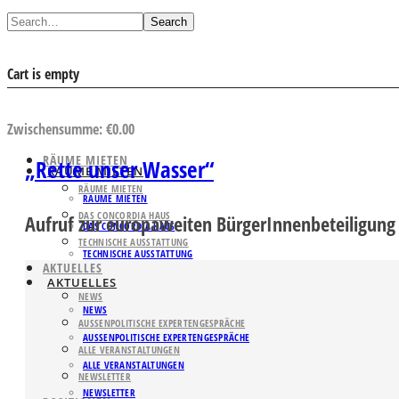
Search
Cart is empty
AUSWAHL ANSEHEN
Zwischensumme:
€
0.00
RÄUME MIETEN
„Rette unser Wasser“
RÄUME MIETEN
RÄUME MIETEN
RÄUME MIETEN
DAS CONCORDIA HAUS
Aufruf zur europaweiten BürgerInnenbeteiligung
DAS CONCORDIA HAUS
TECHNISCHE AUSSTATTUNG
TECHNISCHE AUSSTATTUNG
AKTUELLES
AKTUELLES
NEWS
NEWS
AUSSENPOLITISCHE EXPERTENGESPRÄCHE
AUSSENPOLITISCHE EXPERTENGESPRÄCHE
ALLE VERANSTALTUNGEN
ALLE VERANSTALTUNGEN
NEWSLETTER
NEWSLETTER