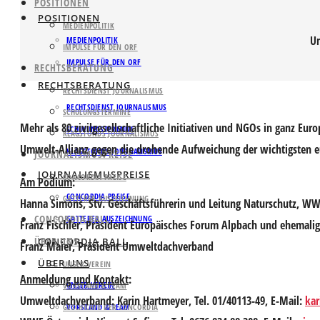
POSITIONEN
POSITIONEN
MEDIENPOLITIK
U
MEDIENPOLITIK
IMPULSE FÜR DEN ORF
IMPULSE FÜR DEN ORF
RECHTSBERATUNG
RECHTSBERATUNG
RECHTSDIENST JOURNALISMUS
RECHTSDIENST JOURNALISMUS
SCHULUNGSTERMINE
Mehr als 80 zivilgesellschaftliche Initiativen und NGOs in ganz Eur
SCHULUNGSTERMINE
KLAGSFONDS JOURNALISMUS
Umwelt-Allianz gegen die drohende Aufweichung der wichtigsten 
KLAGSFONDS JOURNALISMUS
JOURNALISMUSPREISE
JOURNALISMUSPREISE
CONCORDIA PREISE
Am Podium
:
CONCORDIA PREISE
GATTERER AUSZEICHNUNG
Hanna
Simons
, Stv. Geschäftsführerin und Leitung Naturschutz, WW
CONCORDIA BALL
GATTERER AUSZEICHNUNG
Franz
Fischler
, Präsident Europäisches Forum Alpbach und ehemali
ÜBER UNS
CONCORDIA BALL
Franz Maier
, Präsident Umweltdachverband
ÜBER UNS
UNSER VEREIN
Anmeldung und Kontakt
:
UNSER VEREIN
VORSTAND & TEAM
Umweltdachverband: Karin Hartmeyer, Tel. 01/40113-49, E-Mail:
ka
GESCHICHTE DER CONCORDIA
VORSTAND & TEAM