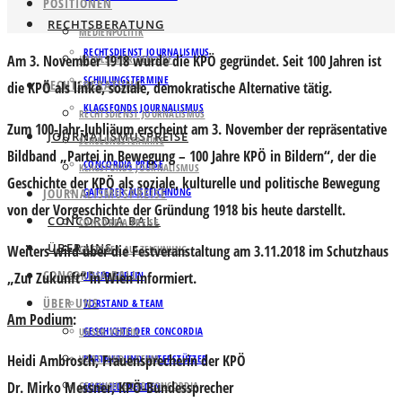
POSITIONEN
RECHTSBERATUNG
MEDIENPOLITIK
RECHTSDIENST JOURNALISMUS
Am 3. November 1918 wurde die KPÖ gegründet. Seit 100 Jahren ist
IMPULSE FÜR DEN ORF
SCHULUNGSTERMINE
RECHTSBERATUNG
die KPÖ als linke, soziale, demokratische Alternative tätig.
KLAGSFONDS JOURNALISMUS
RECHTSDIENST JOURNALISMUS
Zum 100-Jahr-Jubliäum erscheint am 3. November der repräsentative
JOURNALISMUSPREISE
SCHULUNGSTERMINE
Bildband „Partei in Bewegung – 100 Jahre KPÖ in Bildern“, der die
CONCORDIA PREISE
KLAGSFONDS JOURNALISMUS
Geschichte der KPÖ als soziale, kulturelle und politische Bewegung
JOURNALISMUSPREISE
GATTERER AUSZEICHNUNG
von der Vorgeschichte der Gründung 1918 bis heute darstellt.
CONCORDIA BALL
CONCORDIA PREISE
ÜBER UNS
Weiters wird über die Festveranstaltung am 3.11.2018 im Schutzhaus
GATTERER AUSZEICHNUNG
CONCORDIA BALL
„Zur Zukunft“ in Wien informiert.
UNSER VEREIN
ÜBER UNS
VORSTAND & TEAM
Am Podium
:
GESCHICHTE DER CONCORDIA
UNSER VEREIN
Heidi Ambrosch
, Frauensprecherin der KPÖ
VORSTAND & TEAM
PARTNER UND UNTERSTÜTZER
Dr. Mirko Messner
, KPÖ-Bundessprecher
GESCHICHTE DER CONCORDIA
MITGLIED WERDEN