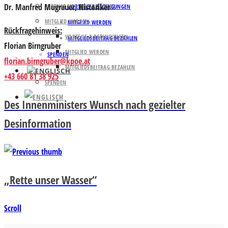
Dr. Manfred Mugrauer
, Historiker
PARTNER UND UNTERSTÜTZER
VORTEILE & BEDINGUNGEN
MITGLIED WERDEN
MITGLIED WERDEN
Rückfragehinweis:
VORTEILE & BEDINGUNGEN
MITGLIEDSBEITRAG BEZAHLEN
Florian Birngruber
MITGLIED WERDEN
SPENDEN
florian.birngruber@kpoe.at
MITGLIEDSBEITRAG BEZAHLEN
+43 660 81 38 925
SPENDEN
Des Innenministers Wunsch nach gezielter
Desinformation
„Rette unser Wasser“
Scroll