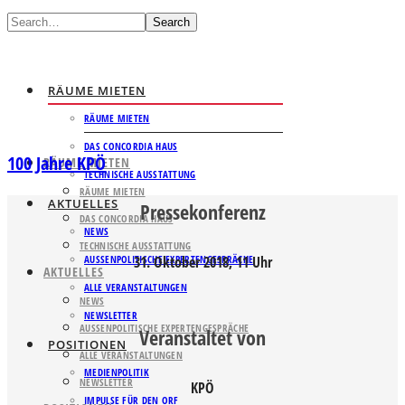
Search
RÄUME MIETEN
RÄUME MIETEN
DAS CONCORDIA HAUS
100 Jahre KPÖ
RÄUME MIETEN
TECHNISCHE AUSSTATTUNG
RÄUME MIETEN
AKTUELLES
Pressekonferenz
DAS CONCORDIA HAUS
NEWS
TECHNISCHE AUSSTATTUNG
AUSSENPOLITISCHE EXPERTENGESPRÄCHE
31. Oktober 2018, 11 Uhr
AKTUELLES
ALLE VERANSTALTUNGEN
NEWS
NEWSLETTER
AUSSENPOLITISCHE EXPERTENGESPRÄCHE
Veranstaltet von
POSITIONEN
ALLE VERANSTALTUNGEN
MEDIENPOLITIK
NEWSLETTER
KPÖ
IMPULSE FÜR DEN ORF