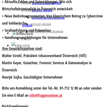
+ Aktuelle Zahlen und Entwicklungen: Wie sich
PARTNER UND UNTERSTÜTZER
VORTEILE & BEDINGUNGEN
Wirtschaftskriminalität in Österreich entwickelt
MITGLIED WERDEN
MITGLIED WERDEN
+ Neue Bedrohungsszenarien: Von klassischem Betrug zu Cybercrime
VORTEILE & BEDINGUNGEN
MITGLIEDSBEITRAG BEZAHLEN
und Geldwäsche
MITGLIED WERDEN
SPENDEN
+ Strafverfolgung und Prävention
MITGLIEDSBEITRAG BEZAHLEN
+ Handlungsempfehlungen für Unternehmen
SPENDEN
Ihre Gesprächspartner sind
:
Walter Strobl
, Präsident Inkassoverband Österreich (IVÖ)
Martin Geyer
, Gutachter, Forensic Services & Datenanalyse in
Österreich
Henryk Sojka
, Geschädigter Unternehmer
Bitte um
Anmeldung unter der Tel.-Nr. 01-712 12 00
an oder senden
Sie eine E-Mail an
info@foggensteiner.at
Rückfragehinweis: