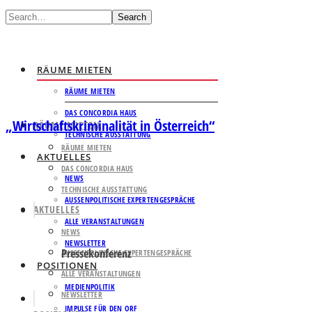
Search
RÄUME MIETEN
RÄUME MIETEN
DAS CONCORDIA HAUS
„Wirtschaftskriminalität in Österreich“
RÄUME MIETEN
TECHNISCHE AUSSTATTUNG
RÄUME MIETEN
AKTUELLES
DAS CONCORDIA HAUS
NEWS
TECHNISCHE AUSSTATTUNG
AUSSENPOLITISCHE EXPERTENGESPRÄCHE
AKTUELLES
ALLE VERANSTALTUNGEN
NEWS
NEWSLETTER
Pressekonferenz
AUSSENPOLITISCHE EXPERTENGESPRÄCHE
POSITIONEN
ALLE VERANSTALTUNGEN
MEDIENPOLITIK
NEWSLETTER
IMPULSE FÜR DEN ORF