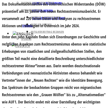
PARTNER UND UNTERSTÜTZER
VORTEILE & BEDINGUNGEN
Das Dokumentationsarchiv des österreichischen Widerstandes (DÖW)
MITGLIED WERDEN
präsentiert am 22. Jänner den neuen Rechtsextremismusbericht. Er
MITGLIED WERDEN
VORTEILE & BEDINGUNGEN
versammelt auf 220 Seiten Daten und Analysen zu rechtsextremen
MITGLIEDSBEITRAG BEZAHLEN
MITGLIED WERDEN
Aktionen und Ideologien in Österreich im Jahr 2024.
SPENDEN
MITGLIEDSBEITRAG BEZAHLEN
Unter den zehn Kapiteln finden sich Einordnungen zur Geschichte und
SPENDEN
rechtlichen Aspekten zum Rechtsextremismus ebenso wie statistische
Erhebungen von staatlichen und zivilgesellschaftlichen Stellen, den
größten Teil macht eine detaillierte Beschreibung unterschiedlichster
rechtsextremer Akteur*innen aus. Darin werden deutschnationale
Verbindungen und neonazistische Aktivisten ebenso behandelt wie
Vertreter*innen der „Neuen Rechten“ wie die Identitäre Bewegung.
Das Spektrum der beobachteten Gruppen reicht von migrantischen
Rechtsextremen wie den „Grauen Wölfen“ bis zu „Alternativmedien“
wie AUF1. Der Bericht endet mit einer Darstellung der wichtigsten