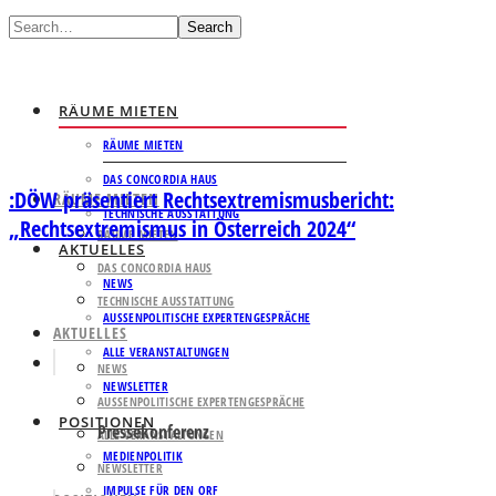
Search
RÄUME MIETEN
RÄUME MIETEN
DAS CONCORDIA HAUS
:DÖW präsentiert Rechtsextremismusbericht:
RÄUME MIETEN
TECHNISCHE AUSSTATTUNG
„Rechtsextremismus in Österreich 2024“
RÄUME MIETEN
AKTUELLES
DAS CONCORDIA HAUS
NEWS
TECHNISCHE AUSSTATTUNG
AUSSENPOLITISCHE EXPERTENGESPRÄCHE
AKTUELLES
ALLE VERANSTALTUNGEN
NEWS
NEWSLETTER
AUSSENPOLITISCHE EXPERTENGESPRÄCHE
POSITIONEN
Pressekonferenz
ALLE VERANSTALTUNGEN
MEDIENPOLITIK
NEWSLETTER
IMPULSE FÜR DEN ORF