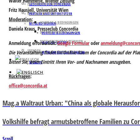
Walter Hämmerle,
Wiener Zeitung
PARTNER UND UNTERSTÜTZER
GESCHICHTE DER CONCORDIA
Fritz Hausjell,
Universität Wien
MITGLIED WERDEN
PARTNER UND UNTERSTÜTZER
Moderation
:
VORTEILE & BEDINGUNGEN
MITGLIED WERDEN
Daniela Kraus,
Presseclub Concordia
MITGLIED WERDEN
VORTEILE & BEDINGUNGEN
MITGLIEDSBEITRAG BEZAHLEN
Anmeldung erforderlich:
Google Formular
oder
anmeldung@concord
MITGLIED WERDEN
SPENDEN
Die Veranstaltung findet im Online-Raum der Concordia auf der Plat
MITGLIEDSBEITRAG BEZAHLEN
bitten Sie, beim Eintritt Ihren Vor- und Nachnamen anzugeben.
SPENDEN
Rückfragen
:
office@concordia.at
Mag.a Waltraut Urban: "China als globale Herausfo
Volkshilfe befragt armutsbetroffene Familien zu Cor
Scroll