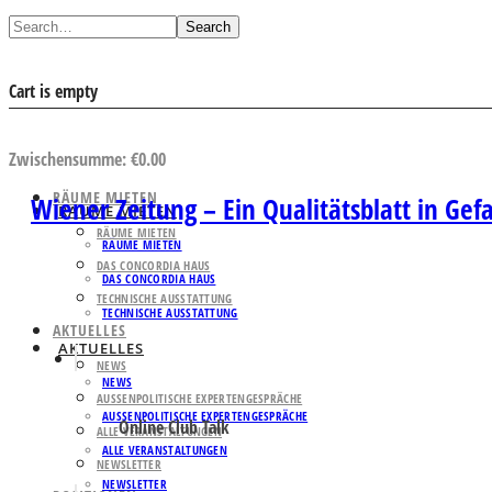
Search
Cart is empty
AUSWAHL ANSEHEN
Zwischensumme:
€
0.00
RÄUME MIETEN
Wiener Zeitung – Ein Qualitätsblatt in Gef
RÄUME MIETEN
RÄUME MIETEN
RÄUME MIETEN
DAS CONCORDIA HAUS
DAS CONCORDIA HAUS
TECHNISCHE AUSSTATTUNG
TECHNISCHE AUSSTATTUNG
AKTUELLES
AKTUELLES
NEWS
NEWS
AUSSENPOLITISCHE EXPERTENGESPRÄCHE
AUSSENPOLITISCHE EXPERTENGESPRÄCHE
Online Club Talk
ALLE VERANSTALTUNGEN
ALLE VERANSTALTUNGEN
NEWSLETTER
NEWSLETTER