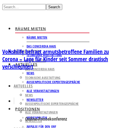
Search
RÄUME MIETEN
RÄUME MIETEN
DAS CONCORDIA HAUS
Volkshilfe befragt armutsbetroffene Familien zu
RÄUME MIETEN
TECHNISCHE AUSSTATTUNG
Corona – Lage für Kinder seit Sommer drastisch
RÄUME MIETEN
AKTUELLES
verschlechtert
DAS CONCORDIA HAUS
NEWS
TECHNISCHE AUSSTATTUNG
AUSSENPOLITISCHE EXPERTENGESPRÄCHE
AKTUELLES
ALLE VERANSTALTUNGEN
NEWS
NEWSLETTER
AUSSENPOLITISCHE EXPERTENGESPRÄCHE
POSITIONEN
ALLE VERANSTALTUNGEN
MEDIENPOLITIK
Online-Pressekonferenz
NEWSLETTER
IMPULSE FÜR DEN ORF