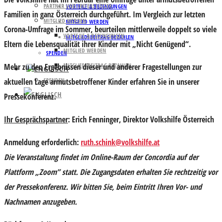
PARTNER UND UNTERSTÜTZER
VORTEILE & BEDINGUNGEN
Familien in ganz Österreich durchgeführt. Im Vergleich zur letzten
MITGLIED WERDEN
MITGLIED WERDEN
Corona-Umfrage im Sommer, beurteilen mittlerweile doppelt so viele
VORTEILE & BEDINGUNGEN
MITGLIEDSBEITRAG BEZAHLEN
Eltern die Lebensqualität ihrer Kinder mit „Nicht Genügend“.
MITGLIED WERDEN
SPENDEN
Mehr zu den Ergebnissen dieser und anderer Fragestellungen zur
MITGLIEDSBEITRAG BEZAHLEN
aktuellen Lage armutsbetroffener Kinder erfahren Sie in unserer
SPENDEN
Pressekonferenz.
Ihr Gesprächspartner
:
Erich Fenninger
, Direktor Volkshilfe Österreich
Anmeldung erforderlich:
ruth.schink@volkshilfe.at
Die Veranstaltung findet im Online-Raum der Concordia auf der
Plattform „Zoom” statt. Die Zugangsdaten erhalten Sie rechtzeitig vor
der Pressekonferenz. Wir bitten Sie, beim Eintritt Ihren Vor- und
Nachnamen anzugeben.