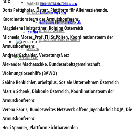
Mit:
PARTNER UND UNTERSTÜTZER
VORTEILE & BEDINGUNGEN
Doris Pettighofer
, Österr. Plattform für Alleinerziehende,
MITGLIED WERDEN
MITGLIED WERDEN
Koordinationsteam der Armutskonferenz.
VORTEILE & BEDINGUNGEN
MITGLIEDSBEITRAG BEZAHLEN
Magdalena Holztrattner
, Kolping Österreich
MITGLIED WERDEN
SPENDEN
Michaela Moser
, Prof. FH St.Pölten, Koordinationsteam der
MITGLIEDSBEITRAG BEZAHLEN
Armutskonferenz
SPENDEN
Andreas Gschaider
, VertretungsNetz
Alexander Machatschke
, Bundesarbeitsgemeinschaft
Wohnungslosenhilfe (BAWO)
Sabine Rehbichler
, arbeitplus, Soziale Unternehmen Österreich
Martin Schenk
, Diakonie Österreich, Koordinationsteam der
Armutskonferenz
Verena Fabris
, Bundesweites Netzwerk offene Jugendarbeit bOJA, Die
Armutskonferenz
Hedi Spanner
, Plattform Sichtbarwerden