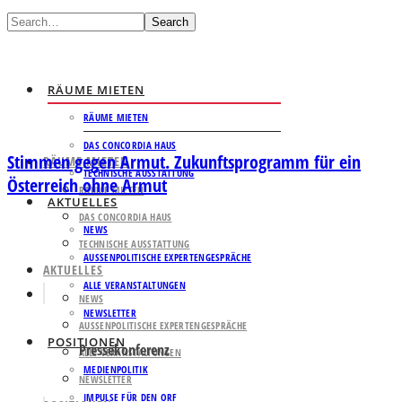
Search
RÄUME MIETEN
RÄUME MIETEN
DAS CONCORDIA HAUS
Stimmen gegen Armut. Zukunftsprogramm für ein
RÄUME MIETEN
TECHNISCHE AUSSTATTUNG
Österreich ohne Armut
RÄUME MIETEN
AKTUELLES
DAS CONCORDIA HAUS
NEWS
TECHNISCHE AUSSTATTUNG
AUSSENPOLITISCHE EXPERTENGESPRÄCHE
AKTUELLES
ALLE VERANSTALTUNGEN
NEWS
NEWSLETTER
AUSSENPOLITISCHE EXPERTENGESPRÄCHE
POSITIONEN
Pressekonferenz
ALLE VERANSTALTUNGEN
MEDIENPOLITIK
NEWSLETTER
IMPULSE FÜR DEN ORF