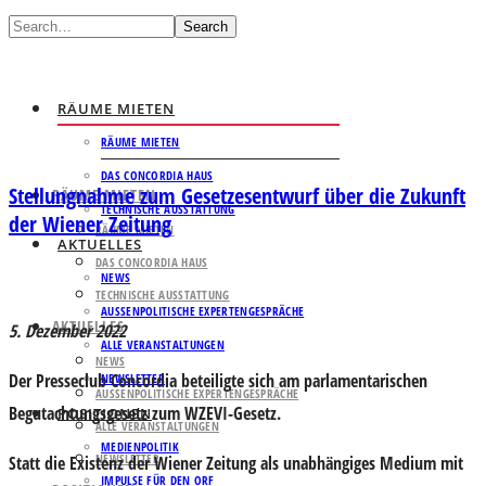
Search
RÄUME MIETEN
RÄUME MIETEN
DAS CONCORDIA HAUS
Stellungnahme zum Gesetzesentwurf über die Zukunft
RÄUME MIETEN
TECHNISCHE AUSSTATTUNG
der Wiener Zeitung
RÄUME MIETEN
AKTUELLES
DAS CONCORDIA HAUS
NEWS
TECHNISCHE AUSSTATTUNG
AUSSENPOLITISCHE EXPERTENGESPRÄCHE
AKTUELLES
5. Dezember 2022
ALLE VERANSTALTUNGEN
NEWS
Der Presseclub Concordia beteiligte sich am parlamentarischen
NEWSLETTER
AUSSENPOLITISCHE EXPERTENGESPRÄCHE
Begutachtungsgesetz zum WZEVI-Gesetz.
POSITIONEN
ALLE VERANSTALTUNGEN
MEDIENPOLITIK
NEWSLETTER
Statt die Existenz der Wiener Zeitung als unabhängiges Medium mit
IMPULSE FÜR DEN ORF