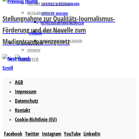
PARTNER UND UNTERSTÜTZER
VORTEILE & BEDINGUNGEN
MITGLIED WERDEN
MITGLIED WERDEN
Stellungnahme zur Qualitäts-Journalismus-
VORTEILE & BEDINGUNGEN
MITGLIEDSBEITRAG BEZAHLEN
Förderung und der Novelle zum
MITGLIED WERDEN
SPENDEN
Medientransparenzgesetz
MITGLIEDSBEITRAG BEZAHLEN
SPENDEN
Scroll
AGB
Impressum
Datenschutz
Kontakt
Cookie-Richtlinie (EU)
Facebook
Twitter
Instagram
YouTube
LinkedIn