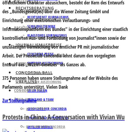
POSITIONEN
öffentlichem Charakter abzusichern, besteht der Kern des Entwurfs
RECHTSBERATUNG
des „Bundesgesetz(es) über die Wiener Zeitung GmbH und
MEDIENPOLITIK
RECHTSDIENST JOURNALISMUS
Einrichtung einer elektronischen Verlautbarungs- und
IMPULSE FÜR DEN ORF
SCHULUNGSTERMINE
RECHTSBERATUNG
Informationsplattform des Bundes” in der Einrichtung einer staatlich
KLAGSFONDS JOURNALISMUS
kontrollierten Aus- und Fortbildung von Journalist*innen sowie der
RECHTSDIENST JOURNALISMUS
JOURNALISMUSPREISE
unzulässigen Vermischung von amtlicher PR mit journalistischer
SCHULUNGSTERMINE
CONCORDIA PREISE
Arbeit. Der Presseclub Concordia lehnt darum den vorgelegten
KLAGSFONDS JOURNALISMUS
JOURNALISMUSPREISE
GATTERER AUSZEICHNUNG
Entwurf des „WZEVI-Gesetzes“ als Ganzes ab.
CONCORDIA BALL
CONCORDIA PREISE
375 Personen haben unsere Stellungnahme auf der Website des
ÜBER UNS
GATTERER AUSZEICHNUNG
Parlaments unterstützt. Vielen Dank
CONCORDIA BALL
UNSER VEREIN
ÜBER UNS
Zur Stellungnahme
VORSTAND & TEAM
GESCHICHTE DER CONCORDIA
UNSER VEREIN
Protests in China: A Conversation with Vivian Wu
VORSTAND & TEAM
PARTNER UND UNTERSTÜTZER
GESCHICHTE DER CONCORDIA
MITGLIED WERDEN