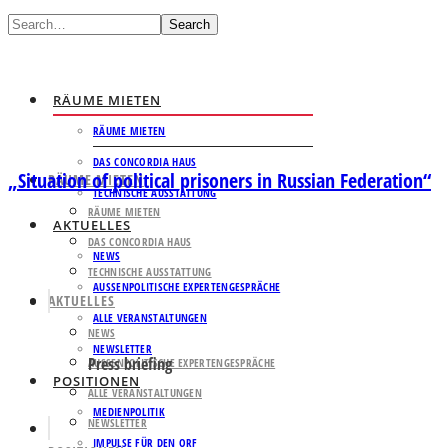
Search
RÄUME MIETEN
RÄUME MIETEN
DAS CONCORDIA HAUS
„Situation of political prisoners in Russian Federation“
RÄUME MIETEN
TECHNISCHE AUSSTATTUNG
RÄUME MIETEN
AKTUELLES
DAS CONCORDIA HAUS
NEWS
TECHNISCHE AUSSTATTUNG
AUSSENPOLITISCHE EXPERTENGESPRÄCHE
AKTUELLES
ALLE VERANSTALTUNGEN
NEWS
NEWSLETTER
Press briefing
AUSSENPOLITISCHE EXPERTENGESPRÄCHE
POSITIONEN
ALLE VERANSTALTUNGEN
MEDIENPOLITIK
NEWSLETTER
IMPULSE FÜR DEN ORF