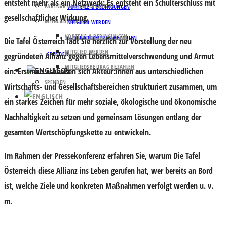
entsteht mehr als ein Netzwerk: Es entsteht ein Schulterschluss mit
PARTNER UND UNTERSTÜTZER
VORTEILE & BEDINGUNGEN
gesellschaftlicher Wirkung.
MITGLIED WERDEN
MITGLIED WERDEN
VORTEILE & BEDINGUNGEN
MITGLIEDSBEITRAG BEZAHLEN
Die Tafel Österreich lädt Sie herzlich zur Vorstellung der
neu
MITGLIED WERDEN
SPENDEN
gegründeten Allianz gegen Lebensmittelverschwendung und Armut
MITGLIEDSBEITRAG BEZAHLEN
ein: Erstmals schließen sich Akteur:innen aus unterschiedlichen
SPENDEN
Wirtschafts- und Gesellschaftsbereichen strukturiert zusammen, um
ein starkes Zeichen für mehr soziale, ökologische und ökonomische
Nachhaltigkeit zu setzen und gemeinsam Lösungen entlang der
gesamten Wertschöpfungskette zu entwickeln.
Im Rahmen der Pressekonferenz erfahren Sie, warum Die Tafel
Österreich diese Allianz ins Leben gerufen hat, wer bereits an Bord
ist, welche Ziele und konkreten Maßnahmen verfolgt werden u. v.
m.