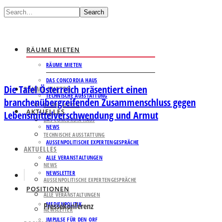
Search
RÄUME MIETEN
RÄUME MIETEN
DAS CONCORDIA HAUS
Die Tafel Österreich präsentiert einen
RÄUME MIETEN
TECHNISCHE AUSSTATTUNG
branchenübergreifenden Zusammenschluss gegen
RÄUME MIETEN
AKTUELLES
Lebensmittelverschwendung und Armut
DAS CONCORDIA HAUS
NEWS
TECHNISCHE AUSSTATTUNG
AUSSENPOLITISCHE EXPERTENGESPRÄCHE
AKTUELLES
ALLE VERANSTALTUNGEN
NEWS
NEWSLETTER
AUSSENPOLITISCHE EXPERTENGESPRÄCHE
POSITIONEN
ALLE VERANSTALTUNGEN
MEDIENPOLITIK
Pressekonferenz
NEWSLETTER
IMPULSE FÜR DEN ORF