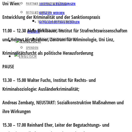
Uni Wien:
PARTNER UND UNTERSTÜTZER
VORTEILE & BEDINGUNGEN
MITGLIED WERDEN
MITGLIED WERDEN
Entwicklung der Kriminalität und der Sanktionspraxis
VORTEILE & BEDINGUNGEN
MITGLIEDSBEITRAG BEZAHLEN
11.00 – 12.30
Alois Birklbauer, Institut für Strafrechtswissenschaften
MITGLIED WERDEN
SPENDEN
und Helmut Hirtenlehner, Zentrum für Kriminologie, Uni Linz,
MITGLIEDSBEITRAG BEZAHLEN
SPENDEN
Kriminalitätsfurcht als politische Herausforderung
PAUSE
13.30 – 15.00
Walter Fuchs, Institut für Rechts- und
Kriminalsoziologie:
Ausländerkriminalität;
Andreas Zembaty, NEUSTART:
Sozialkonstruktive Maßnahmen und
ihre Wirkungen
15.30 – 17.00
Reinhard Eher, Leiter der Begutachtungs- und