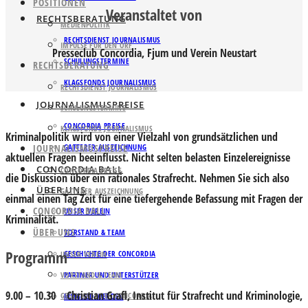
POSITIONEN
Veranstaltet von
RECHTSBERATUNG
MEDIENPOLITIK
RECHTSDIENST JOURNALISMUS
IMPULSE FÜR DEN ORF
Presseclub Concordia, Fjum und Verein Neustart
SCHULUNGSTERMINE
RECHTSBERATUNG
KLAGSFONDS JOURNALISMUS
RECHTSDIENST JOURNALISMUS
JOURNALISMUSPREISE
SCHULUNGSTERMINE
CONCORDIA PREISE
KLAGSFONDS JOURNALISMUS
Kriminalpolitik wird von einer Vielzahl von grundsätzlichen und
JOURNALISMUSPREISE
GATTERER AUSZEICHNUNG
aktuellen Fragen beeinflusst. Nicht selten belasten Einzelereignisse
CONCORDIA BALL
CONCORDIA PREISE
die Diskussion über ein rationales Strafrecht. Nehmen Sie sich also
ÜBER UNS
GATTERER AUSZEICHNUNG
einmal einen Tag Zeit für eine tiefergehende Befassung mit Fragen der
CONCORDIA BALL
UNSER VEREIN
Kriminalität.
ÜBER UNS
VORSTAND & TEAM
Programm
GESCHICHTE DER CONCORDIA
UNSER VEREIN
VORSTAND & TEAM
PARTNER UND UNTERSTÜTZER
9.00 – 10.30
Christian Grafl, Institut für Strafrecht und Kriminologie,
GESCHICHTE DER CONCORDIA
MITGLIED WERDEN