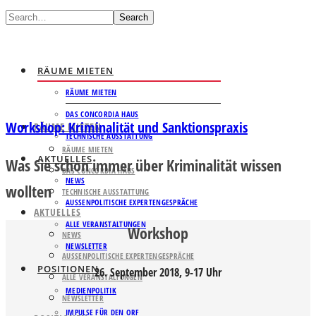
Search
RÄUME MIETEN
RÄUME MIETEN
DAS CONCORDIA HAUS
Workshop: Kriminalität und Sanktionspraxis
RÄUME MIETEN
TECHNISCHE AUSSTATTUNG
RÄUME MIETEN
AKTUELLES
Was Sie schon immer über Kriminalität wissen
DAS CONCORDIA HAUS
NEWS
wollten
TECHNISCHE AUSSTATTUNG
AUSSENPOLITISCHE EXPERTENGESPRÄCHE
AKTUELLES
ALLE VERANSTALTUNGEN
Workshop
NEWS
NEWSLETTER
AUSSENPOLITISCHE EXPERTENGESPRÄCHE
POSITIONEN
26. September 2018, 9-17 Uhr
ALLE VERANSTALTUNGEN
MEDIENPOLITIK
NEWSLETTER
IMPULSE FÜR DEN ORF