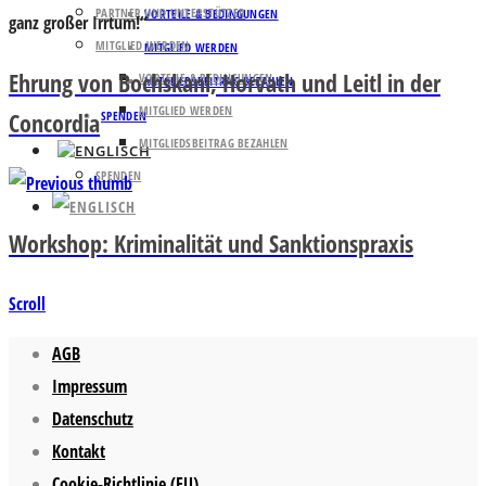
PARTNER UND UNTERSTÜTZER
VORTEILE & BEDINGUNGEN
ganz großer Irrtum!“
MITGLIED WERDEN
MITGLIED WERDEN
Ehrung von Bochskanl, Horvath und Leitl in der
VORTEILE & BEDINGUNGEN
MITGLIEDSBEITRAG BEZAHLEN
MITGLIED WERDEN
Concordia
SPENDEN
MITGLIEDSBEITRAG BEZAHLEN
SPENDEN
Workshop: Kriminalität und Sanktionspraxis
Scroll
AGB
Impressum
Datenschutz
Kontakt
Cookie-Richtlinie (EU)