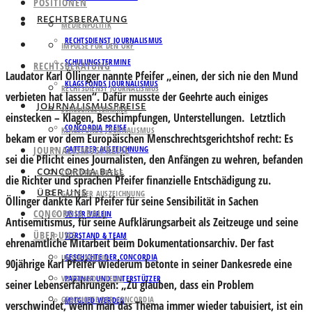
POSITIONEN
RECHTSBERATUNG
MEDIENPOLITIK
RECHTSDIENST JOURNALISMUS
IMPULSE FÜR DEN ORF
SCHULUNGSTERMINE
RECHTSBERATUNG
Laudator Karl Öllinger nannte Pfeifer „einen, der sich nie den Mund
KLAGSFONDS JOURNALISMUS
RECHTSDIENST JOURNALISMUS
verbieten hat lassen“. Dafür musste der Geehrte auch einiges
JOURNALISMUSPREISE
SCHULUNGSTERMINE
einstecken – Klagen, Beschimpfungen, Unterstellungen. Letztlich
CONCORDIA PREISE
KLAGSFONDS JOURNALISMUS
bekam er vor dem Europäischen Menschrechtsgerichtshof recht: Es
JOURNALISMUSPREISE
GATTERER AUSZEICHNUNG
sei die Pflicht eines Journalisten, den Anfängen zu wehren, befanden
CONCORDIA BALL
CONCORDIA PREISE
die Richter und sprachen Pfeifer finanzielle Entschädigung zu.
ÜBER UNS
GATTERER AUSZEICHNUNG
Öllinger dankte Karl Pfeifer für seine Sensibilität in Sachen
CONCORDIA BALL
UNSER VEREIN
Antisemitismus, für seine Aufklärungsarbeit als Zeitzeuge und seine
ÜBER UNS
VORSTAND & TEAM
ehrenamtliche Mitarbeit beim Dokumentationsarchiv. Der fast
GESCHICHTE DER CONCORDIA
UNSER VEREIN
90jährige Karl Pfeifer wiederum betonte in seiner Dankesrede eine
VORSTAND & TEAM
PARTNER UND UNTERSTÜTZER
seiner Lebenserfahrungen: „Zu glauben, dass ein Problem
GESCHICHTE DER CONCORDIA
MITGLIED WERDEN
verschwindet, wenn man das Thema immer wieder tabuisiert, ist ein