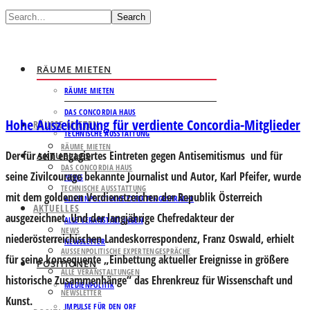
Search
RÄUME MIETEN
RÄUME MIETEN
DAS CONCORDIA HAUS
Hohe Auszeichnung für verdiente Concordia-Mitglieder
RÄUME MIETEN
TECHNISCHE AUSSTATTUNG
RÄUME MIETEN
Der für sein engagiertes Eintreten gegen Antisemitismus und für
AKTUELLES
DAS CONCORDIA HAUS
seine Zivilcourage bekannte Journalist und Autor, Karl Pfeifer, wurde
NEWS
TECHNISCHE AUSSTATTUNG
mit dem goldenen Verdienstzeichen der Republik Österreich
AUSSENPOLITISCHE EXPERTENGESPRÄCHE
AKTUELLES
ausgezeichnet. Und der langjährige Chefredakteur der
ALLE VERANSTALTUNGEN
NEWS
niederösterreichischen Landeskorrespondenz, Franz Oswald, erhielt
NEWSLETTER
AUSSENPOLITISCHE EXPERTENGESPRÄCHE
für seine konsequente „Einbettung aktueller Ereignisse in größere
POSITIONEN
ALLE VERANSTALTUNGEN
historische Zusammenhänge“ das Ehrenkreuz für Wissenschaft und
MEDIENPOLITIK
NEWSLETTER
Kunst.
IMPULSE FÜR DEN ORF