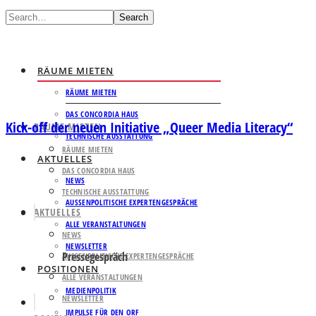
Search
RÄUME MIETEN
RÄUME MIETEN
DAS CONCORDIA HAUS
Kick-off der neuen Initiative „Queer Media Literacy“
RÄUME MIETEN
TECHNISCHE AUSSTATTUNG
RÄUME MIETEN
AKTUELLES
DAS CONCORDIA HAUS
NEWS
TECHNISCHE AUSSTATTUNG
AUSSENPOLITISCHE EXPERTENGESPRÄCHE
AKTUELLES
ALLE VERANSTALTUNGEN
NEWS
NEWSLETTER
Pressegespräch
AUSSENPOLITISCHE EXPERTENGESPRÄCHE
POSITIONEN
ALLE VERANSTALTUNGEN
MEDIENPOLITIK
NEWSLETTER
IMPULSE FÜR DEN ORF