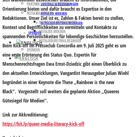
PARTNER UND UNTERSTÜTZER
VORTEILE & BEDINGUNGEN
Orientierung bieten und dafür braucht es Expertise in den
MITGLIED WERDEN
MITGLIED WERDEN
Redaktionen. Unser Ziel ist es, Zahlen & Fakten bereit zu stellen,
VORTEILE & BEDINGUNGEN
MITGLIEDSBEITRAG BEZAHLEN
Kontext und Begrifflichkeiten zu vermitteln und Kontakte zu
MITGLIED WERDEN
SPENDEN
spannenden Persönlichkeiten für lebendige Geschichten herzustellen.
MITGLIEDSBEITRAG BEZAHLEN
Beim Kick-off im Presseclub Concordia am 9. Juli 2025 geht es um
SPENDEN
eine erste Erörterung des Status Quo. Expertin für
Menschenrechtsfragen Ewa Ernst-Dziedzic gibt einen Überblick zu
den aktuellen Entwicklungen, Vangardist Herausgeber Julian Wiehl
begründet in einer Keynote die These „Rainbow is the new
Black“. Vorgestellt soll weiters die geplante Aktion „Queeres
Gütesiegel für Medien“.
Link zur Akkreditierung:
https://bit.ly/queer-media-literacy-kick-off