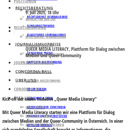
POSITIONEN
RECHTSBERATUNG
MEDIENPOLITIK
9. Juli 2025, 18 Uhr
RECHTSDIENST JOURNALISMUS
IMPULSE FÜR DEN ORF
SCHULUNGSTERMINE
RECHTSBERATUNG
KLAGSFONDS JOURNALISMUS
RECHTSDIENST JOURNALISMUS
JOURNALISMUSPREISE
SCHULUNGSTERMINE
QUEER MEDIA LITERACY, Plattform für Dialog zwischen
CONCORDIA PREISE
KLAGSFONDS JOURNALISMUS
Medien und Queer-Community
JOURNALISMUSPREISE
GATTERER AUSZEICHNUNG
CONCORDIA BALL
CONCORDIA PREISE
ÜBER UNS
GATTERER AUSZEICHNUNG
CONCORDIA BALL
UNSER VEREIN
ÜBER UNS
Kick-off der neuen
Initiative „Queer Media Literacy
“
VORSTAND & TEAM
GESCHICHTE DER CONCORDIA
UNSER VEREIN
Mit Queer Media Literacy starten wir eine Plattform für Dialog
VORSTAND & TEAM
PARTNER UND UNTERSTÜTZER
zwischen Medien und der Queer-Community in Österreich. In einer
GESCHICHTE DER CONCORDIA
MITGLIED WERDEN
sich wandelnden Gesellschaft braucht es Informationen, die