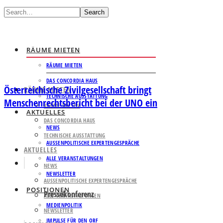
Search
RÄUME MIETEN
RÄUME MIETEN
DAS CONCORDIA HAUS
Österreichische Zivilgesellschaft bringt
RÄUME MIETEN
TECHNISCHE AUSSTATTUNG
Menschenrechtsbericht bei der UNO ein
RÄUME MIETEN
AKTUELLES
DAS CONCORDIA HAUS
NEWS
TECHNISCHE AUSSTATTUNG
AUSSENPOLITISCHE EXPERTENGESPRÄCHE
AKTUELLES
ALLE VERANSTALTUNGEN
NEWS
NEWSLETTER
AUSSENPOLITISCHE EXPERTENGESPRÄCHE
POSITIONEN
Pressekonferenz
ALLE VERANSTALTUNGEN
MEDIENPOLITIK
NEWSLETTER
IMPULSE FÜR DEN ORF