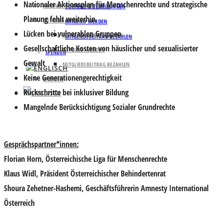
Nationaler Aktionsplan für Menschenrechte und strategische
PARTNER UND UNTERSTÜTZER
VORTEILE & BEDINGUNGEN
Planung fehlt weiterhin
MITGLIED WERDEN
MITGLIED WERDEN
Lücken bei vulnerablen Gruppen
VORTEILE & BEDINGUNGEN
MITGLIEDSBEITRAG BEZAHLEN
Gesellschaftliche Kosten von häuslicher und sexualisierter
MITGLIED WERDEN
SPENDEN
Gewalt
MITGLIEDSBEITRAG BEZAHLEN
Keine Generationengerechtigkeit
SPENDEN
Rückschritte bei inklusiver Bildung
Mangelnde Berücksichtigung Sozialer Grundrechte
Gesprächspartner*innen:
Florian Horn
, Österreichische Liga für Menschenrechte
Klaus Widl
, Präsident Österreichischer Behindertenrat
Shoura Zehetner-Hashemi
, Geschäftsführerin Amnesty International
Österreich