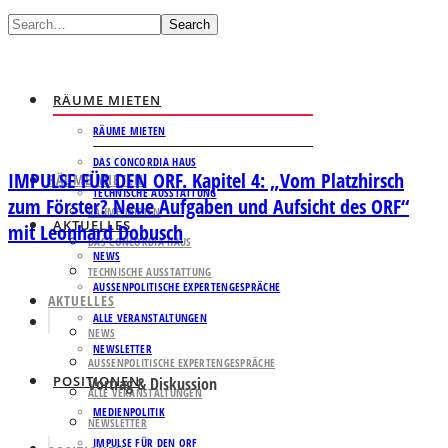
Search
RÄUME MIETEN
RÄUME MIETEN
DAS CONCORDIA HAUS
IMPULSE FÜR DEN ORF. Kapitel 4: „Vom Platzhirsch
RÄUME MIETEN
TECHNISCHE AUSSTATTUNG
zum Förster? Neue Aufgaben und Aufsicht des ORF“
RÄUME MIETEN
AKTUELLES
mit Leonhard Dobusch
DAS CONCORDIA HAUS
NEWS
TECHNISCHE AUSSTATTUNG
AUSSENPOLITISCHE EXPERTENGESPRÄCHE
AKTUELLES
ALLE VERANSTALTUNGEN
NEWS
NEWSLETTER
AUSSENPOLITISCHE EXPERTENGESPRÄCHE
POSITIONEN
Vortrag & Diskussion
ALLE VERANSTALTUNGEN
MEDIENPOLITIK
NEWSLETTER
IMPULSE FÜR DEN ORF