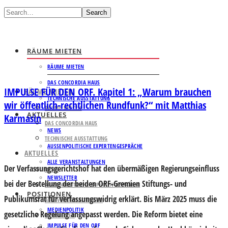
Search
RÄUME MIETEN
RÄUME MIETEN
DAS CONCORDIA HAUS
IMPULSE FÜR DEN ORF. Kapitel 1: „Warum brauchen
RÄUME MIETEN
TECHNISCHE AUSSTATTUNG
wir öffentlich-rechtlichen Rundfunk?“ mit Matthias
RÄUME MIETEN
AKTUELLES
Karmasin
DAS CONCORDIA HAUS
NEWS
TECHNISCHE AUSSTATTUNG
AUSSENPOLITISCHE EXPERTENGESPRÄCHE
AKTUELLES
ALLE VERANSTALTUNGEN
Der Verfassungsgerichtshof hat den übermäßigen Regierungseinfluss
NEWS
NEWSLETTER
bei der Bestellung der beiden ORF-Gremien Stiftungs- und
AUSSENPOLITISCHE EXPERTENGESPRÄCHE
POSITIONEN
Publikumsrat für verfassungswidrig erklärt. Bis März 2025 muss die
ALLE VERANSTALTUNGEN
MEDIENPOLITIK
gesetzliche Regelung angepasst werden. Die Reform bietet eine
NEWSLETTER
IMPULSE FÜR DEN ORF