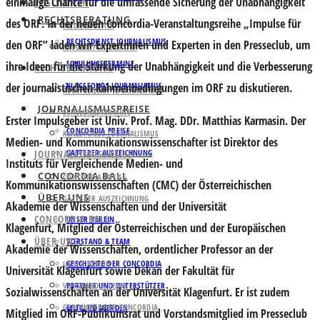
einmalige Chance für die umfassende Sicherung der Unabhängigkeit
POSITIONEN
RECHTSBERATUNG
des ORF. In der neuen Concordia-Veranstaltungsreihe „Impulse für
MEDIENPOLITIK
RECHTSDIENST JOURNALISMUS
den ORF” laden wir Expertinnen und Experten in den Presseclub, um
IMPULSE FÜR DEN ORF
SCHULUNGSTERMINE
ihre Ideen für die Stärkung der Unabhängigkeit und die Verbesserung
RECHTSBERATUNG
der journalistischen Rahmenbedingungen im ORF zu diskutieren.
KLAGSFONDS JOURNALISMUS
RECHTSDIENST JOURNALISMUS
JOURNALISMUSPREISE
SCHULUNGSTERMINE
Erster Impulsgeber ist
Univ. Prof. Mag. DDr. Matthias Karmasin
. Der
CONCORDIA PREISE
KLAGSFONDS JOURNALISMUS
Medien- und Kommunikationswissenschafter ist Direktor des
JOURNALISMUSPREISE
GATTERER AUSZEICHNUNG
Instituts für Vergleichende Medien- und
CONCORDIA BALL
CONCORDIA PREISE
Kommunikationswissenschaften (CMC) der Österreichischen
ÜBER UNS
GATTERER AUSZEICHNUNG
Akademie der Wissenschaften und der Universität
CONCORDIA BALL
UNSER VEREIN
Klagenfurt, Mitglied der Österreichischen und der Europäischen
ÜBER UNS
VORSTAND & TEAM
Akademie der Wissenschaften, ordentlicher Professor an der
GESCHICHTE DER CONCORDIA
UNSER VEREIN
Universität Klagenfurt sowie Dekan der Fakultät für
VORSTAND & TEAM
PARTNER UND UNTERSTÜTZER
Sozialwissenschaften an der Universität Klagenfurt. Er ist zudem
GESCHICHTE DER CONCORDIA
MITGLIED WERDEN
Mitglied im ORF-Publikumsrat und Vorstandsmitglied im Presseclub