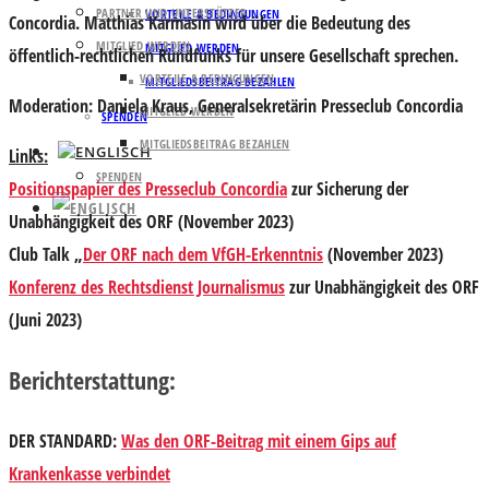
PARTNER UND UNTERSTÜTZER
VORTEILE & BEDINGUNGEN
Concordia. Matthias Karmasin wird über die Bedeutung des
MITGLIED WERDEN
MITGLIED WERDEN
öffentlich-rechtlichen Rundfunks für unsere Gesellschaft sprechen.
VORTEILE & BEDINGUNGEN
MITGLIEDSBEITRAG BEZAHLEN
Moderation:
Daniela Kraus
, Generalsekretärin Presseclub Concordia
MITGLIED WERDEN
SPENDEN
MITGLIEDSBEITRAG BEZAHLEN
Links:
SPENDEN
Positionspapier des Presseclub Concordia
zur Sicherung der
Unabhängigkeit des ORF (November 2023)
Club Talk „
Der ORF nach dem VfGH-Erkenntnis
(November 2023)
Konferenz des Rechtsdienst Journalismus
zur Unabhängigkeit des ORF
(Juni 2023)
Berichterstattung:
DER STANDARD
:
Was den ORF-Beitrag mit einem Gips auf
Krankenkasse verbindet