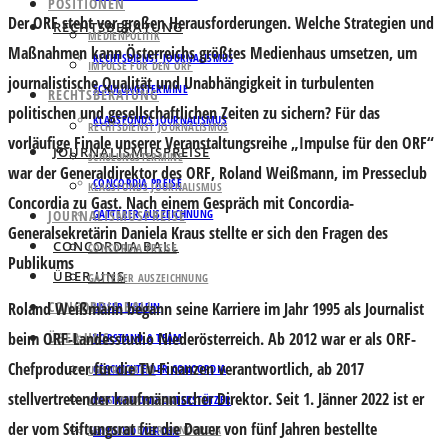
POSITIONEN
Der ORF steht vor großen Herausforderungen. Welche Strategien und
RECHTSBERATUNG
MEDIENPOLITIK
Maßnahmen kann Österreichs größtes Medienhaus umsetzen, um
RECHTSDIENST JOURNALISMUS
IMPULSE FÜR DEN ORF
journalistische Qualität und Unabhängigkeit in turbulenten
SCHULUNGSTERMINE
RECHTSBERATUNG
politischen und gesellschaftlichen Zeiten zu sichern? Für das
KLAGSFONDS JOURNALISMUS
RECHTSDIENST JOURNALISMUS
vorläufige Finale unserer Veranstaltungsreihe „Impulse für den ORF“
JOURNALISMUSPREISE
SCHULUNGSTERMINE
war der Generaldirektor des ORF, Roland Weißmann, im Presseclub
CONCORDIA PREISE
KLAGSFONDS JOURNALISMUS
Concordia zu Gast. Nach einem Gespräch mit Concordia-
JOURNALISMUSPREISE
GATTERER AUSZEICHNUNG
Generalsekretärin Daniela Kraus stellte er sich den Fragen des
CONCORDIA BALL
CONCORDIA PREISE
Publikums
ÜBER UNS
GATTERER AUSZEICHNUNG
CONCORDIA BALL
Roland Weißmann begann seine Karriere im Jahr 1995 als Journalist
UNSER VEREIN
beim ORF-Landesstudio Niederösterreich. Ab 2012 war er als ORF-
ÜBER UNS
VORSTAND & TEAM
Chefproducer für die TV-Finanzen verantwortlich, ab 2017
GESCHICHTE DER CONCORDIA
UNSER VEREIN
stellvertretender kaufmännischer Direktor. Seit 1. Jänner 2022 ist er
VORSTAND & TEAM
PARTNER UND UNTERSTÜTZER
der vom Stiftungsrat für die Dauer von fünf Jahren bestellte
GESCHICHTE DER CONCORDIA
MITGLIED WERDEN