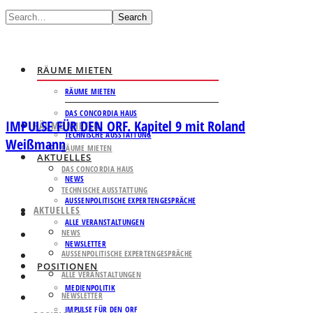
Search
RÄUME MIETEN
RÄUME MIETEN
DAS CONCORDIA HAUS
IMPULSE FÜR DEN ORF. Kapitel 9 mit Roland
RÄUME MIETEN
TECHNISCHE AUSSTATTUNG
Weißmann
RÄUME MIETEN
AKTUELLES
DAS CONCORDIA HAUS
NEWS
TECHNISCHE AUSSTATTUNG
AUSSENPOLITISCHE EXPERTENGESPRÄCHE
AKTUELLES
ALLE VERANSTALTUNGEN
NEWS
NEWSLETTER
AUSSENPOLITISCHE EXPERTENGESPRÄCHE
POSITIONEN
ALLE VERANSTALTUNGEN
MEDIENPOLITIK
NEWSLETTER
IMPULSE FÜR DEN ORF