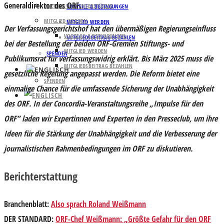
Generaldirektor des ORF.
PARTNER UND UNTERSTÜTZER
VORTEILE & BEDINGUNGEN
MITGLIED WERDEN
MITGLIED WERDEN
Der Verfassungsgerichtshof hat den übermäßigen Regierungseinfluss
VORTEILE & BEDINGUNGEN
MITGLIEDSBEITRAG BEZAHLEN
bei der Bestellung der beiden ORF-Gremien Stiftungs- und
MITGLIED WERDEN
SPENDEN
Publikumsrat für verfassungswidrig erklärt. Bis März 2025 muss die
MITGLIEDSBEITRAG BEZAHLEN
gesetzliche Regelung angepasst werden. Die Reform bietet eine
SPENDEN
einmalige Chance für die umfassende Sicherung der Unabhängigkeit
des ORF. In der Concordia-Veranstaltungsreihe „Impulse für den
ORF” laden wir Expertinnen und Experten in den Presseclub, um ihre
Ideen für die Stärkung der Unabhängigkeit und die Verbesserung der
journalistischen Rahmenbedingungen im ORF zu diskutieren.
Berichterstattung
Branchenblatt
:
Also sprach Roland Weißmann
DER STANDARD
:
ORF-Chef Weißmann: „Größte Gefahr für den ORF