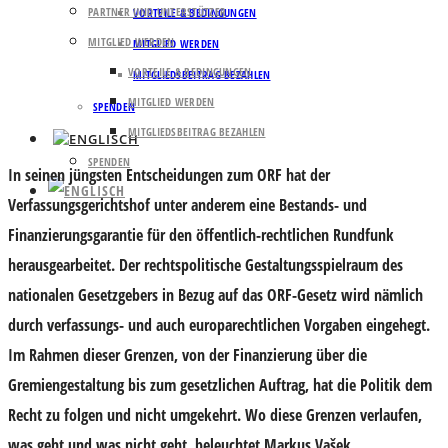
PARTNER UND UNTERSTÜTZER
VORTEILE & BEDINGUNGEN
MITGLIED WERDEN
MITGLIED WERDEN
VORTEILE & BEDINGUNGEN
MITGLIEDSBEITRAG BEZAHLEN
MITGLIED WERDEN
SPENDEN
MITGLIEDSBEITRAG BEZAHLEN
SPENDEN
In seinen jüngsten Entscheidungen zum ORF hat der
Verfassungsgerichtshof unter anderem eine Bestands- und
Finanzierungsgarantie für den öffentlich-rechtlichen Rundfunk
herausgearbeitet. Der rechtspolitische Gestaltungsspielraum des
nationalen Gesetzgebers in Bezug auf das ORF-Gesetz wird nämlich
durch verfassungs- und auch europarechtlichen Vorgaben eingehegt.
Im Rahmen dieser Grenzen, von der Finanzierung über die
Gremiengestaltung bis zum gesetzlichen Auftrag, hat die Politik dem
Recht zu folgen und nicht umgekehrt. Wo diese Grenzen verlaufen,
was geht und was nicht geht, beleuchtet Markus Vašek.