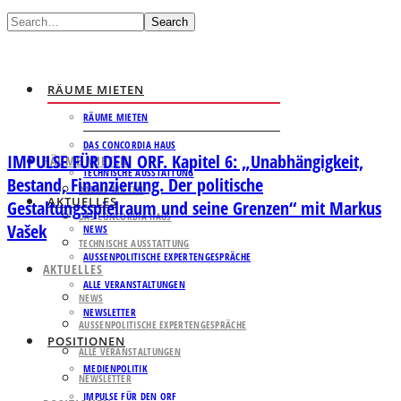
Search
RÄUME MIETEN
RÄUME MIETEN
DAS CONCORDIA HAUS
IMPULSE FÜR DEN ORF. Kapitel 6: „Unabhängigkeit,
RÄUME MIETEN
TECHNISCHE AUSSTATTUNG
Bestand, Finanzierung. Der politische
RÄUME MIETEN
AKTUELLES
Gestaltungsspielraum und seine Grenzen“ mit Markus
DAS CONCORDIA HAUS
Vašek
NEWS
TECHNISCHE AUSSTATTUNG
AUSSENPOLITISCHE EXPERTENGESPRÄCHE
AKTUELLES
ALLE VERANSTALTUNGEN
NEWS
NEWSLETTER
AUSSENPOLITISCHE EXPERTENGESPRÄCHE
POSITIONEN
ALLE VERANSTALTUNGEN
MEDIENPOLITIK
NEWSLETTER
IMPULSE FÜR DEN ORF