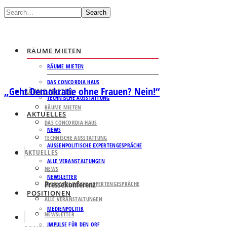
Search
RÄUME MIETEN
RÄUME MIETEN
DAS CONCORDIA HAUS
„Geht Demokratie ohne Frauen? Nein!“
RÄUME MIETEN
TECHNISCHE AUSSTATTUNG
RÄUME MIETEN
AKTUELLES
DAS CONCORDIA HAUS
NEWS
TECHNISCHE AUSSTATTUNG
AUSSENPOLITISCHE EXPERTENGESPRÄCHE
AKTUELLES
ALLE VERANSTALTUNGEN
NEWS
NEWSLETTER
Pressekonferenz
AUSSENPOLITISCHE EXPERTENGESPRÄCHE
POSITIONEN
ALLE VERANSTALTUNGEN
MEDIENPOLITIK
NEWSLETTER
IMPULSE FÜR DEN ORF