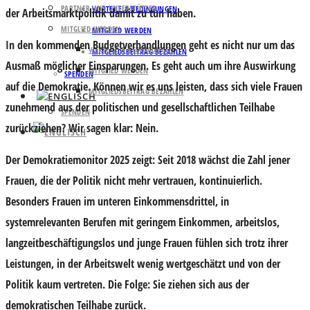
PARTNER UND UNTERSTÜTZER
VORTEILE & BEDINGUNGEN
der Arbeitsmarktpolitik damit zu tun haben.
MITGLIED WERDEN
MITGLIED WERDEN
In den kommenden Budgetverhandlungen geht es nicht nur um das
VORTEILE & BEDINGUNGEN
MITGLIEDSBEITRAG BEZAHLEN
Ausmaß möglicher Einsparungen. Es geht auch um ihre Auswirkung
MITGLIED WERDEN
SPENDEN
auf die Demokratie. Können wir es uns leisten, dass sich viele Frauen
MITGLIEDSBEITRAG BEZAHLEN
zunehmend aus der politischen und gesellschaftlichen Teilhabe
SPENDEN
zurückziehen? Wir sagen klar: Nein.
Der Demokratiemonitor 2025 zeigt: Seit 2018 wächst die Zahl jener
Frauen, die der Politik nicht mehr vertrauen, kontinuierlich.
Besonders Frauen im unteren Einkommensdrittel, in
systemrelevanten Berufen mit geringem Einkommen, arbeitslos,
langzeitbeschäftigungslos und junge Frauen fühlen sich trotz ihrer
Leistungen, in der Arbeitswelt wenig wertgeschätzt und von der
Politik kaum vertreten. Die Folge: Sie ziehen sich aus der
demokratischen Teilhabe zurück.