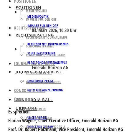
POSITIONEN
POSITIONEN
MEDIENPOLITIK
MEDIENPOLITIK
IMPULSE FÜR DEN ORF
IMPULSE FÜR DEN ORF
RECHTSBERATUNG
03. März 2026, 10:30 Uhr
RECHTSBERATUNG
RECHTSDIENST JOURNALISMUS
RECHTSDIENST JOURNALISMUS
SCHULUNGSTERMINE
SCHULUNGSTERMINE
KLAGSFONDS JOURNALISMUS
KLAGSFONDS JOURNALISMUS
JOURNALISMUSPREISE
Emerald Horizon AG
JOURNALISMUSPREISE
CONCORDIA PREISE
CONCORDIA PREISE
GATTERER AUSZEICHNUNG
CONCORDIA BALL
GATTERER AUSZEICHNUNG
ÜBER UNS
CONCORDIA BALL
ÜBER UNS
UNSER VEREIN
Es sprechen:
UNSER VEREIN
VORSTAND & TEAM
Florian Wagner
, Chief Executive Officer, Emerald Horizon AG
GESCHICHTE DER CONCORDIA
VORSTAND & TEAM
Prof. Dr.
Robert Holzmann
, Vice President, Emerald Horizon AG