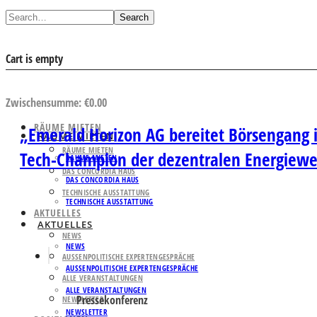
Search
Cart is empty
AUSWAHL ANSEHEN
Zwischensumme:
€
0.00
RÄUME MIETEN
„Emerald Horizon AG bereitet Börsengang i
RÄUME MIETEN
RÄUME MIETEN
Tech-Champion der dezentralen Energiew
RÄUME MIETEN
DAS CONCORDIA HAUS
DAS CONCORDIA HAUS
TECHNISCHE AUSSTATTUNG
TECHNISCHE AUSSTATTUNG
AKTUELLES
AKTUELLES
NEWS
NEWS
AUSSENPOLITISCHE EXPERTENGESPRÄCHE
AUSSENPOLITISCHE EXPERTENGESPRÄCHE
ALLE VERANSTALTUNGEN
ALLE VERANSTALTUNGEN
Pressekonferenz
NEWSLETTER
NEWSLETTER