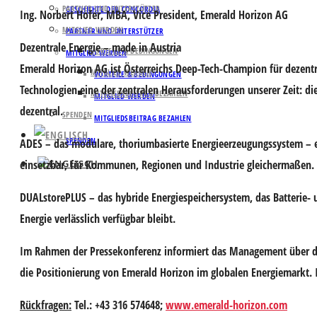
PARTNER UND UNTERSTÜTZER
GESCHICHTE DER CONCORDIA
Ing.
Norbert Hofer
, MBA, Vice President, Emerald Horizon AG
MITGLIED WERDEN
PARTNER UND UNTERSTÜTZER
Dezentrale Energie – made in Austria
VORTEILE & BEDINGUNGEN
MITGLIED WERDEN
Emerald Horizon AG ist Österreichs Deep-Tech-Champion für dezen
MITGLIED WERDEN
VORTEILE & BEDINGUNGEN
Technologien eine der zentralen Herausforderungen unserer Zeit: di
MITGLIEDSBEITRAG BEZAHLEN
MITGLIED WERDEN
dezentral.
SPENDEN
MITGLIEDSBEITRAG BEZAHLEN
SPENDEN
ADES
– das modulare, thoriumbasierte Energieerzeugungssystem – e
einsetzbar, für Kommunen, Regionen und Industrie gleichermaßen.
DUALstorePLUS
– das hybride Energiespeichersystem, das Batterie- u
Energie verlässlich verfügbar bleibt.
Im Rahmen der Pressekonferenz informiert das Management über de
die Positionierung von Emerald Horizon im globalen Energiemarkt. 
Rückfragen:
Tel.: +43 316 574648;
www.emerald-horizon.com