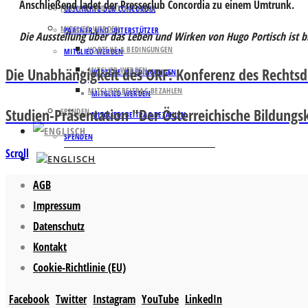
Anschließend ladet der Presseclub Concordia zu einem Umtrunk.
PARTNER UND UNTERSTÜTZER
GESCHICHTE DER CONCORDIA
MITGLIED WERDEN
PARTNER UND UNTERSTÜTZER
Die Ausstellung über das Leben und Wirken von Hugo Portisch ist bi
VORTEILE & BEDINGUNGEN
MITGLIED WERDEN
Die Unabhängigkeit des ORF: Konferenz des Rechtsd
MITGLIED WERDEN
VORTEILE & BEDINGUNGEN
MITGLIEDSBEITRAG BEZAHLEN
MITGLIED WERDEN
Studien-Präsentation "Der Österreichische Bildung
SPENDEN
MITGLIEDSBEITRAG BEZAHLEN
SPENDEN
Scroll
AGB
Impressum
Datenschutz
Kontakt
Cookie-Richtlinie (EU)
Facebook
Twitter
Instagram
YouTube
LinkedIn