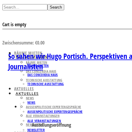
Search
Cart is empty
AUSWAHL ANSEHEN
Zwischensumme:
€
0.00
RÄUME MIETEN
So sahen wir Hugo Portisch. Perspektiven 
RÄUME MIETEN
RÄUME MIETEN
Journalisten
RÄUME MIETEN
DAS CONCORDIA HAUS
DAS CONCORDIA HAUS
TECHNISCHE AUSSTATTUNG
TECHNISCHE AUSSTATTUNG
AKTUELLES
AKTUELLES
NEWS
NEWS
AUSSENPOLITISCHE EXPERTENGESPRÄCHE
AUSSENPOLITISCHE EXPERTENGESPRÄCHE
ALLE VERANSTALTUNGEN
ALLE VERANSTALTUNGEN
Austellungseröffnung
NEWSLETTER
NEWSLETTER