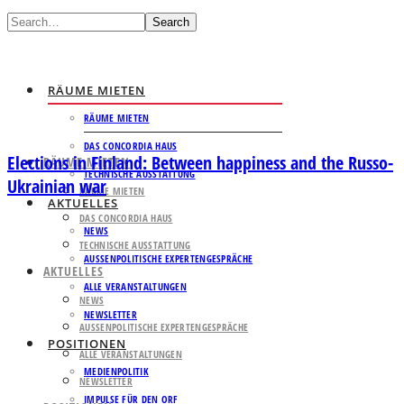
Search
RÄUME MIETEN
RÄUME MIETEN
DAS CONCORDIA HAUS
Elections in Finland: Between happiness and the Russo-
RÄUME MIETEN
TECHNISCHE AUSSTATTUNG
Ukrainian war
RÄUME MIETEN
AKTUELLES
DAS CONCORDIA HAUS
NEWS
TECHNISCHE AUSSTATTUNG
AUSSENPOLITISCHE EXPERTENGESPRÄCHE
AKTUELLES
ALLE VERANSTALTUNGEN
NEWS
NEWSLETTER
AUSSENPOLITISCHE EXPERTENGESPRÄCHE
POSITIONEN
ALLE VERANSTALTUNGEN
MEDIENPOLITIK
NEWSLETTER
IMPULSE FÜR DEN ORF