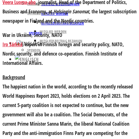
Veera Luoma-aho
,
journalist, Head of the Department of Politics,
PARTNER UND UNTERSTÜTZER
VORTEILE & BEDINGUNGEN
Business and Economy, at
Helsingin Sanomat
, the largest subscription
MITGLIED WERDEN
MITGLIED WERDEN
newspaper in Finland and the Nordic countries.
VORTEILE & BEDINGUNGEN
MITGLIEDSBEITRAG BEZAHLEN
MITGLIED WERDEN
SPENDEN
War in Ukraine, Security, NATO
MITGLIEDSBEITRAG BEZAHLEN
Iro Särkkä
, expert in Finnish foreign and security policy, NATO,
SPENDEN
Nordic security, and defence co-operation. Finnish Institute of
International Affairs.
Background
The happiest nation in the world, according to the recently released
World Happiness Report 2023, holds elections on 2 April 2023. The
current 5-party coalition is not expected to continue, but the new
government will also be a coalition. The Social Democrats, of the
current Prime Minister Sanna Marin, the liberal National Coalition
Party and the anti-immigration Finns Party are competing for the